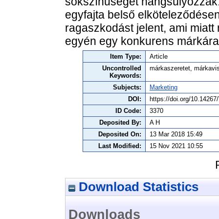
sokszínűségét hangsúlyozzák.
egyfajta belső elköteleződésen
ragaszkodást jelent, ami miatt 
egyén egy konkurens márkára v
Item Type:
Article
Uncontrolled
márkaszeretet, márkavis
Keywords:
Subjects:
Marketing
DOI:
https://doi.org/10.142
ID Code:
3370
Deposited By:
A H
Deposited On:
13 Mar 2018 15:49
Last Modified:
15 Nov 2021 10:55
Download Statistics
Downloads