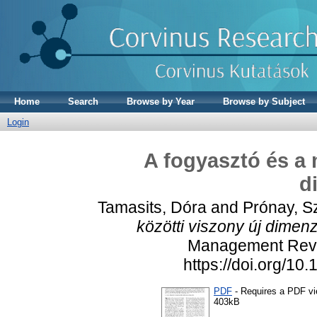
Home
Search
Browse by Year
Browse by Subject
Login
A fogyasztó és a 
d
Tamasits, Dóra
and
Prónay, S
közötti viszony új dimenz
Management Revie
https://doi.org/1
PDF
- Requires a PDF v
403kB