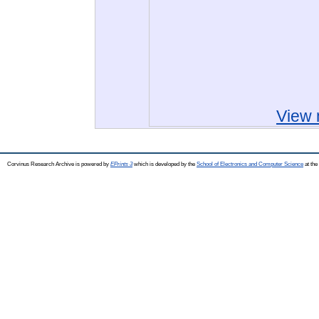
View 
Corvinus Research Archive is powered by
EPrints 3
which is developed by the
School of Electronics and Computer Science
at the