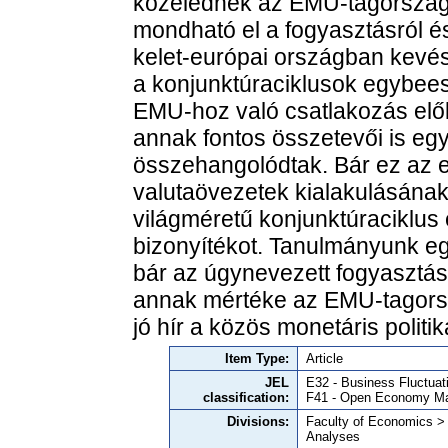
közelednek az EMU-tagország
mondható el a fogyasztásról és
kelet-európai országban kevé
a konjunktúraciklusok egybee
EMU-hoz való csatlakozás elő
annak fontos összetevői is e
összehangolódtak. Bár ez az e
valutaövezetek kialakulásának
világméretű konjunktúraciklus 
bizonyítékot. Tanulmányunk e
bár az úgynevezett fogyasztásko
annak mértéke az EMU-tagors
jó hír a közös monetáris politi
Item Type:
Article
JEL
E32 - Business Fluctuat
classification:
F41 - Open Economy M
Divisions:
Faculty of Economics >
Analyses