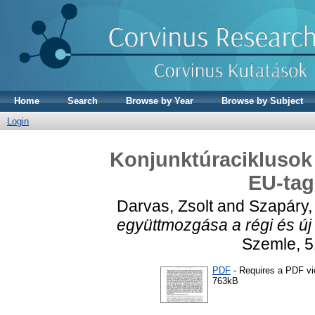
Home
Search
Browse by Year
Browse by Subject
Login
Konjunktúraciklusok 
EU-ta
Darvas, Zsolt
and
Szapáry,
együttmozgása a régi és ú
Szemle, 5
PDF
- Requires a PDF v
763kB