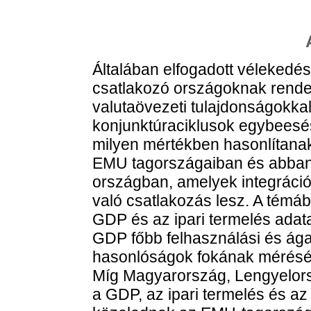
Általában elfogadott vélekedé
csatlakozó országoknak rendel
valutaövezeti tulajdonságokkal
konjunktúraciklusok egybeesé
milyen mértékben hasonlítana
EMU tagországaiban és abban 
országban, amelyek integráci
való csatlakozás lesz. A témá
GDP és az ipari termelés adat
GDP főbb felhasználási és ágaz
hasonlóságok fokának mérésér
Míg Magyarország, Lengyelors
a GDP, az ipari termelés és a