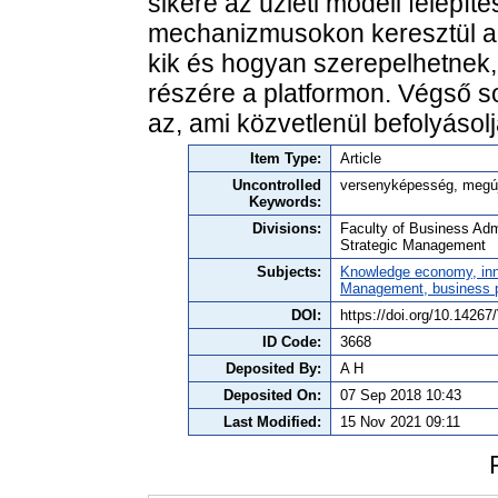
sikere az üzleti modell felépít
mechanizmusokon keresztül a tu
kik és hogyan szerepelhetnek, 
részére a platformon. Végső so
az, ami közvetlenül befolyásol
Item Type:
Article
Uncontrolled
versenyképesség, megúju
Keywords:
Divisions:
Faculty of Business Adm
Strategic Management
Subjects:
Knowledge economy, inn
Management, business po
DOI:
https://doi.org/10.142
ID Code:
3668
Deposited By:
A H
Deposited On:
07 Sep 2018 10:43
Last Modified:
15 Nov 2021 09:11