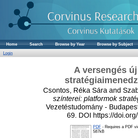
Home
Search
Browse by Year
Browse by Subject
Login
A versengés új
stratégiaimened
Csontos, Réka Sára
and
Szab
színterei: platformok stra
Vezetéstudomány - Budapest
69. DOI https://doi.o
PDF
- Requires a PDF v
587kB