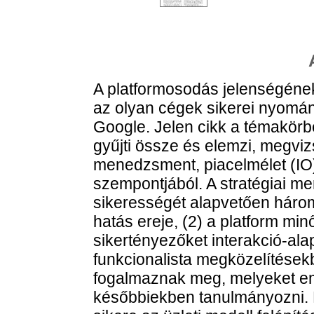
A platformosodás jelenségének 
az olyan cégek sikerei nyomán
Google. Jelen cikk a témakörb
gyűjti össze és elemzi, megviz
menedzsment, piacelmélet (IO
szempontjából. A stratégiai m
sikerességét alapvetően három
hatás ereje, (2) a platform min
sikertényezőket interakció-alap
funkcionalista megközelítésekb
fogalmaznak meg, melyeket em
későbbiekben tanulmányozni. M