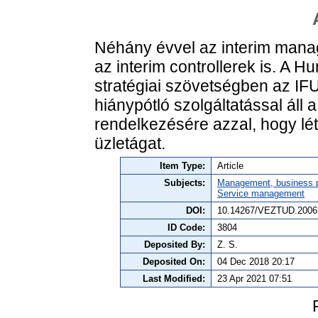
Néhány évvel az interim man
az interim controllerek is. A 
stratégiai szövetségben az IF
hiánypótló szolgáltatással áll
rendelkezésére azzal, hogy lét
üzletágat.
Item Type:
Article
Subjects:
Management, business po
Service management
DOI:
10.14267/VEZTUD.2006
ID Code:
3804
Deposited By:
Z. S.
Deposited On:
04 Dec 2018 20:17
Last Modified:
23 Apr 2021 07:51