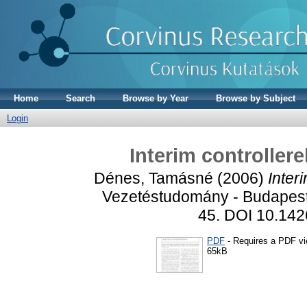
Home
Search
Browse by Year
Browse by Subject
Login
Interim controller
Dénes, Tamásné
(2006)
Inter
Vezetéstudomány - Budapest
45. DOI 10.14
PDF
- Requires a PDF v
65kB