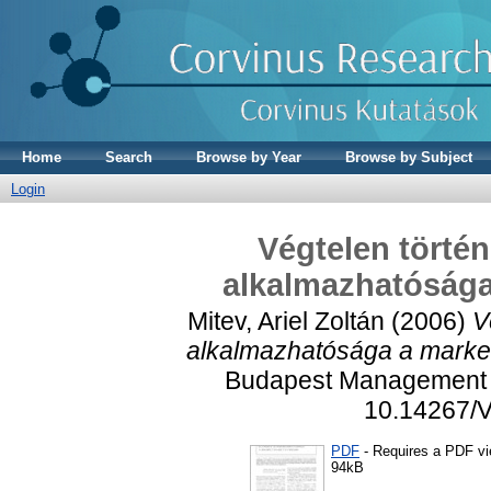
Home
Search
Browse by Year
Browse by Subject
Login
Végtelen történ
alkalmazhatósága
Mitev, Ariel Zoltán
(2006)
V
alkalmazhatósága a marke
Budapest Management R
10.14267/
PDF
- Requires a PDF v
94kB