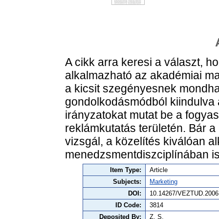
A cikk arra keresi a választ, h
alkalmazható az akadémiai mar
a kicsit szegényesnek mondható
gondolkodásmódból kiindulva a 
irányzatokat mutat be a fogyas
reklámkutatás területén. Bár 
vizsgál, a közelítés kiválóan a
menedzsmentdiszciplínában is
Item Type:
Article
Subjects:
Marketing
DOI:
10.14267/VEZTUD.2006
ID Code:
3814
Deposited By:
Z. S.