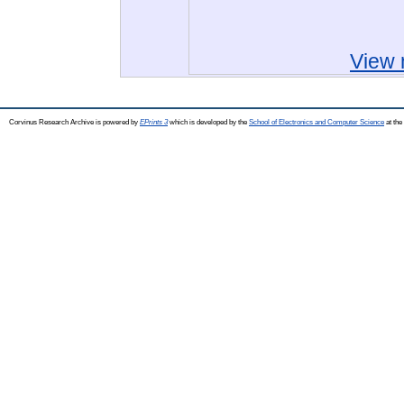
View 
Corvinus Research Archive is powered by
EPrints 3
which is developed by the
School of Electronics and Computer Science
at the