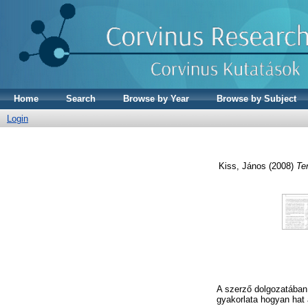
Home
Search
Browse by Year
Browse by Subject
Login
Kiss, János
(2008)
Ter
A szerző dolgozatában
gyakorlata hogyan hat 