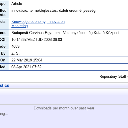
ype:
Article
lled
innováció, termékfejlesztés, üzleti eredményesség
rds:
cts:
Knowledge economy, innovation
Marketing
ers:
Budapesti Corvinus Egyetem - Versenyképesség Kutató Központ
DOI:
10.14267/VEZTUD.2008.06.03
ode:
4039
 By:
Z. S.
 On:
22 Mar 2019 15:04
ied:
08 Apr 2021 07:52
Repository Staff
stics
Downloads per month over past year
ing...