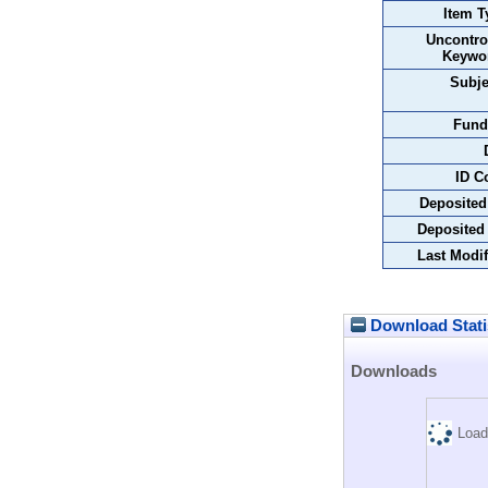
Item T
Uncontro
Keywo
Subje
Fund
ID C
Deposited
Deposited
Last Modif
Download Stati
Downloads
Load