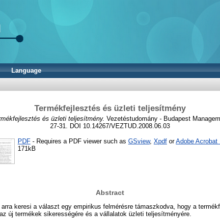
Language
Termékfejlesztés és üzleti teljesítmény
mékfejlesztés és üzleti teljesítmény.
Vezetéstudomány - Budapest Managemen
27-31. DOI 10.14267/VEZTUD.2008.06.03
PDF
- Requires a PDF viewer such as
GSview
,
Xpdf
or
Adobe Acrobat
171kB
Abstract
 arra keresi a választ egy empirikus felmérésre támaszkodva, hogy a termékf
az új termékek sikerességére és a vállalatok üzleti teljesítményére.