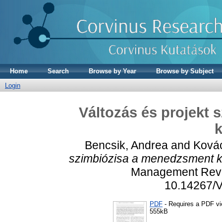
Home
Search
Browse by Year
Browse by Subject
Login
Változás és projekt
Bencsik, Andrea
and
Kovác
szimbiózisa a menedzsment 
Management Revie
10.14267/
PDF
- Requires a PDF v
555kB