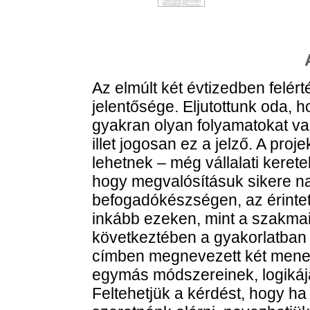
Az elmúlt két évtizedben felé
jelentősége. Eljutottunk oda
gyakran olyan folyamatokat v
illet jogosan ez a jelző. A pr
lehetnek – még vállalati keretek
hogy megvalósításuk sikere na
befogadókészségen, az érinte
inkább ezeken, mint a szakma
következtében a gyakorlatban 
címben megnevezett két mened
egymás módszereinek, logikáj
Feltehetjük a kérdést, hogy ha 