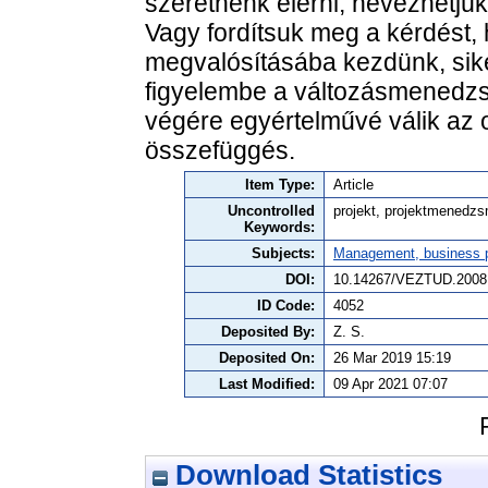
szeretnénk elérni, nevezhetjü
Vagy fordítsuk meg a kérdést, 
megvalósításába kezdünk, sike
figyelembe a változásmenedzs
végére egyértelművé válik az o
összefüggés.
Item Type:
Article
Uncontrolled
projekt, projektmenedz
Keywords:
Subjects:
Management, business po
DOI:
10.14267/VEZTUD.2008
ID Code:
4052
Deposited By:
Z. S.
Deposited On:
26 Mar 2019 15:19
Last Modified:
09 Apr 2021 07:07
Download Statistics