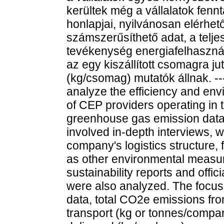
kerültek még a vállalatok fennt
honlapjai, nyilvánosan elérhető
számszerűsíthető adat, a telj
tevékenység energiafelhasználá
az egy kiszállított csomagra j
(kg/csomag) mutatók állnak. --
analyze the efficiency and env
of CEP providers operating in t
greenhouse gas emission data
involved in-depth interviews, w
company's logistics structure, 
as other environmental measu
sustainability reports and offic
were also analyzed. The focus 
data, total CO2e emissions fr
transport (kg or tonnes/comp