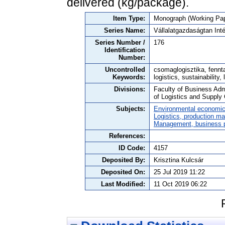
delivered (kg/package).
Item Type:
Monograph (Working Pap
Series Name:
Vállalatgazdaságtan In
Series Number /
176
Identification
Number:
Uncontrolled
csomaglogisztika, fennta
Keywords:
logistics, sustainability,
Divisions:
Faculty of Business Adm
of Logistics and Suppl
Subjects:
Environmental economi
Logistics, production 
Management, business po
References:
ID Code:
4157
Deposited By:
Krisztina Kulcsár
Deposited On:
25 Jul 2019 11:22
Last Modified:
11 Oct 2019 06:22