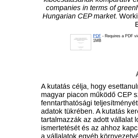
companies in terms of green
Hungarian CEP market.
Workin
PDF
- Requires a PDF v
1MB
A kutatás célja, hogy esettan
magyar piacon működő CEP szo
fenntarthatósági teljesítmény
adatok tükrében. A kutatás ker
tartalmazzák az adott vállalat l
ismertetését és az ahhoz kapc
a vállalatok egyéb környezetv