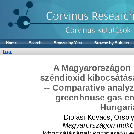
Home
Search
Browse by Year
Browse by Subject
Login
A Magyarországon 
széndioxid kibocsátás
-- Comparative analyz
greenhouse gas em
Hungari
Diófási-Kovács, Orsol
Magyarországon működ
kibocsátásának komparatív el