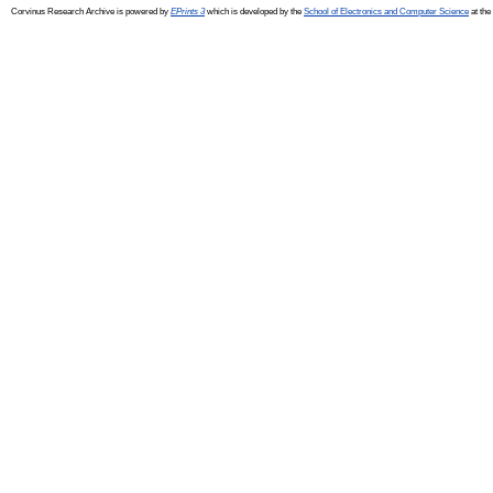
Corvinus Research Archive is powered by
EPrints 3
which is developed by the
School of Electronics and Computer Science
at the