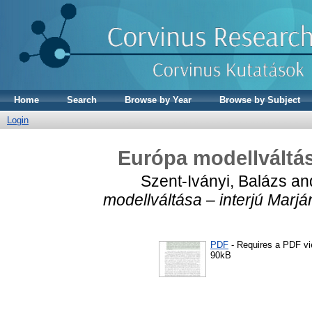
Home
Search
Browse by Year
Browse by Subject
Login
Európa modellváltása
Szent-Iványi, Balázs
an
modellváltása – interjú Marján
PDF
- Requires a PDF v
90kB