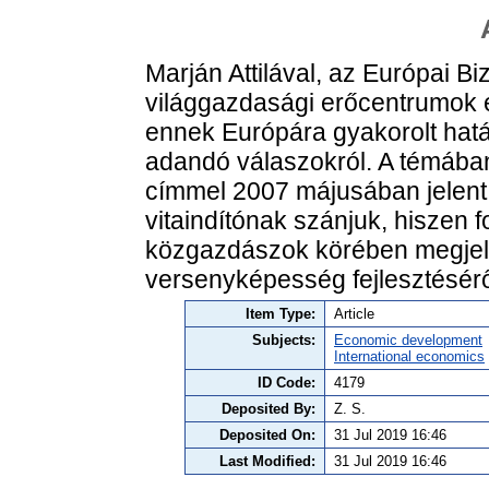
Marján Attilával, az Európai B
világgazdasági erőcentrumok e
ennek Európára gyakorolt hatása
adandó válaszokról. A témában
címmel 2007 májusában jelent 
vitaindítónak szánjuk, hiszen f
közgazdászok körében megjel
versenyképesség fejlesztésér
Item Type:
Article
Subjects:
Economic development
International economics
ID Code:
4179
Deposited By:
Z. S.
Deposited On:
31 Jul 2019 16:46
Last Modified:
31 Jul 2019 16:46