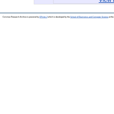
Corvinus Research Archive is powered by
EPrints 3
which is developed by the
School of Electronics and Computer Science
at the