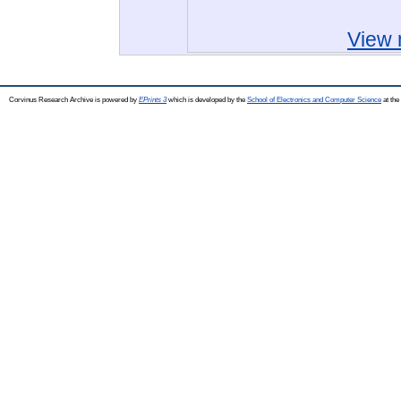
View 
Corvinus Research Archive is powered by
EPrints 3
which is developed by the
School of Electronics and Computer Science
at the