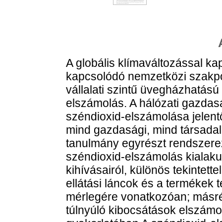
A globális klímaváltozással k
kapcsolódó nemzetközi szakpol
vállalati szintű üvegházhatású 
elszámolás. A hálózati gazdasá
széndioxid-elszámolása jelen
mind gazdasági, mind társadal
tanulmány egyrészt rendszerező 
széndioxid-elszámolás kialakulá
kihívásairól, különös tekintettel
ellátási láncok és a termékek t
mérlegére vonatkozóan; másrés
túlnyúló kibocsátások elszámo