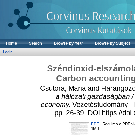
Home
Search
Browse by Year
Browse by Subject
Login
Széndioxid-elszámolá
Carbon accounting
Csutora, Mária
and
Harangozó
a hálózati gazdaságban /
economy.
Vezetéstudomány - 
pp. 26-39. DOI https://d
PDF
- Requires a PDF v
1MB