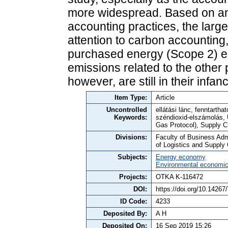
more widespread. Based on an
accounting practices, the larg
attention to carbon accounting,
purchased energy (Scope 2) emi
emissions related to the other 
however, are still in their infanc
Item Type:
Article
Uncontrolled
ellátási lánc, fenntarth
Keywords:
széndioxid-elszámolás,
Gas Protocol), Supply C
Divisions:
Faculty of Business Adm
of Logistics and Suppl
Subjects:
Energy economy
Environmental economi
Projects:
OTKA K-116472
DOI:
https://doi.org/10.142
ID Code:
4233
Deposited By:
A H
Deposited On:
16 Sep 2019 15:26