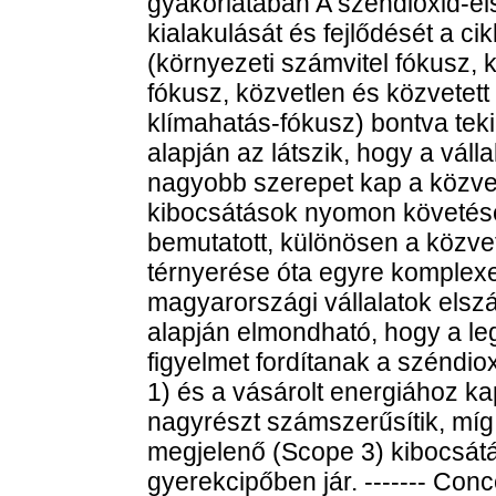
gyakorlatában A széndioxid-el
kialakulását és fejlődését a 
(környezeti számvitel fókusz, 
fókusz, közvetlen és közvetett
klímahatás-fókusz) bontva tekin
alapján az látszik, hogy a vál
nagyobb szerepet kap a közvete
kibocsátások nyomon követés
bemutatott, különösen a közve
térnyerése óta egyre komplexe
magyarországi vállalatok els
alapján elmondható, hogy a le
figyelmet fordítanak a széndio
1) és a vásárolt energiához k
nagyrészt számszerűsítik, míg 
megjelenő (Scope 3) kibocsá
gyerekcipőben jár. ------- Con