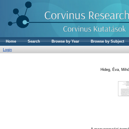
Home
Search
Browse by Year
Browse by Subject
Login
Hideg, Éva
,
Mihó