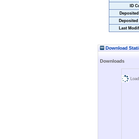
ID C
Deposited
Deposited
Last Modif
Download Stati
Downloads
Load