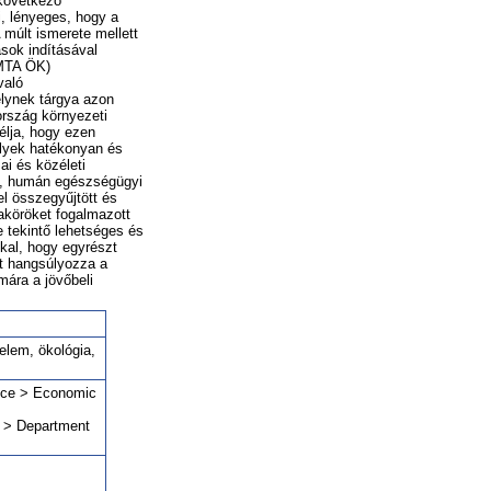
 következő
i, lényeges, hogy a
 múlt ismerete mellett
ások indításával
(MTA ÖK)
való
lynek tárgya azon
ország környezeti
élja, hogy ezen
elyek hatékonyan és
i és közéleti
us, humán egészségügyi
l összegyűjtött és
aköröket fogalmazott
e tekintő lehetséges és
kal, hogy egyrészt
ét hangsúlyozza a
ára a jövőbeli
elem, ökológia,
ence > Economic
s > Department