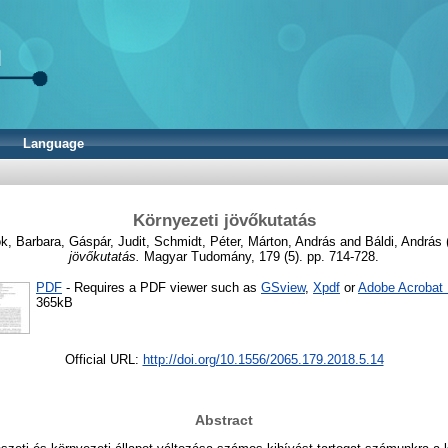
Language
Környezeti jövőkutatás
k, Barbara
,
Gáspár, Judit
,
Schmidt, Péter
,
Márton, András
and
Báldi, András
jövőkutatás.
Magyar Tudomány, 179 (5). pp. 714-728.
PDF
- Requires a PDF viewer such as
GSview
,
Xpdf
or
Adobe Acrobat
365kB
Official URL:
http://doi.org/10.1556/2065.179.2018.5.14
Abstract