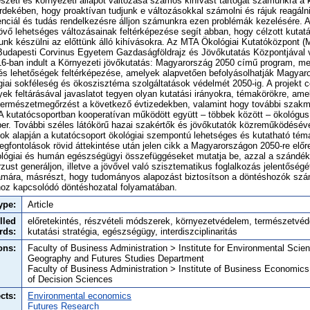
szeti és környezeti állapot változása számos kihívást tartogat számunkra a
dekében, hogy proaktívan tudjunk e változásokkal számolni és rájuk reagáln
enciál és tudás rendelkezésre álljon számunkra ezen problémák kezelésére. A
 jövő lehetséges változásainak feltérképezése segít abban, hogy célzott kutat
unk készülni az előttünk álló kihívásokra. Az MTA Ökológiai Kutatóközpont 
udapesti Corvinus Egyetem Gazdaságföldrajz és Jövőkutatás Központjával 
-ban indult a Környezeti jövőkutatás: Magyarország 2050 című program, me
és lehetőségek feltérképezése, amelyek alapvetően befolyásolhatják Magyar
lógiai sokféleség és ökoszisztéma szolgáltatások védelmét 2050-ig. A projekt c
ek feltárásával javaslatot tegyen olyan kutatási irányokra, témakörökre, am
a természetmegőrzést a következő évtizedekben, valamint hogy további szakma
. A kutatócsoportban kooperatívan működött együtt – többek között – ökológ
er. További széles látókörű hazai szakértők és jövőkutatók közreműködéséve
sok alapján a kutatócsoport ökológiai szempontú lehetséges és kutatható tém
gfontolások rövid áttekintése után jelen cikk a Magyarországon 2050-re előr
lógiai és humán egészségügyi összefüggéseket mutatja be, azzal a szándék
zust generáljon, illetve a jövővel való szisztematikus foglalkozás jelentőség
ára, másrészt, hogy tudományos alapozást biztosítson a döntéshozók szám
hoz kapcsolódó döntéshozatal folyamatában.
ype:
Article
lled
előretekintés, részvételi módszerek, környezetvédelem, természetvéd
rds:
kutatási stratégia, egészségügy, interdiszciplinaritás
ons:
Faculty of Business Administration > Institute for Environmental Sci
Geography and Futures Studies Department
Faculty of Business Administration > Institute of Business Economic
of Decision Sciences
cts:
Environmental economics
Futures Research