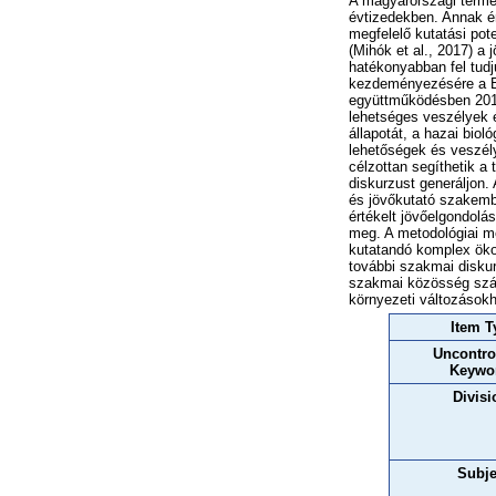
A magyarországi termé
évtizedekben. Annak ér
megfelelő kutatási pot
(Mihók et al., 2017) a
hatékonyabban fel tudj
kezdeményezésére a B
együttműködésben 2016
lehetséges veszélyek 
állapotát, a hazai bio
lehetőségek és veszély
célzottan segíthetik 
diskurzust generáljon
és jövőkutató szakemb
értékelt jövőelgondolá
meg. A metodológiai me
kutatandó komplex öko
további szakmai diskur
szakmai közösség szám
környezeti változások
Item T
Uncontro
Keywo
Divisi
Subje