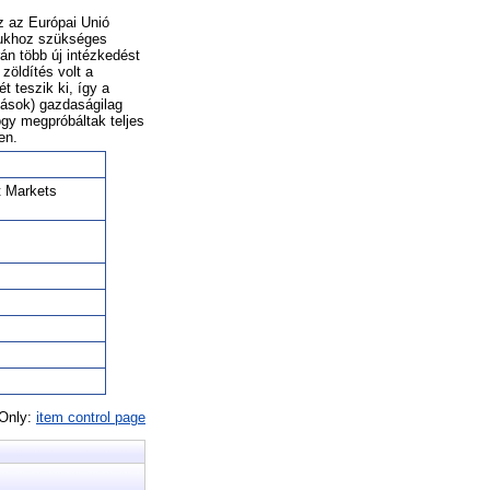
z az Európai Unió
ásukhoz szükséges
rán több új intézkedést
zöldítés volt a
 teszik ki, így a
zások) gazdaságilag
ogy megpróbáltak teljes
en.
t Markets
 Only:
item control page