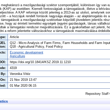
sa meghatározó a mezőgazdasági szektor szempontjából, különösen így van e
nak (KAP) az esetében. Kiemelt fontosságúak a támogatások, illetve a lehív
teljesítése. A KAP reformjai között jelenleg a 2013-as az utolsó, amelynek so
zött – a hozzájuk rendelt források nagysága alapján – az alaptámogatás és a 
a támogatások a mezőgazdasági szektorban képződő jövedelem jelentős részét
se, hogy az érintett termelési egységek (egyéni gazdaságok, társas vállalko
adtak a támogatási rendszer megváltozására. Ez a gyakorlatban azt jelenti, h
ni a reform jelentette változásokhoz a támogatások maximalizálása érdekéb
ype:
Article
JEL
Q12 - Micro Analysis of Farm Firms, Farm Households and Farm Inpu
tion:
Q18 - Agricultural Policy, Food Policy
cts:
Economic development
Agriculture
DOI:
https://doi.org/10.18414/KSZ.2019.11.1210
ode:
4319
 By:
Veronika Vitéz
 On:
21 Nov 2019 13:47
ied:
01 Mar 2020 06:15
Repository Staff
stics