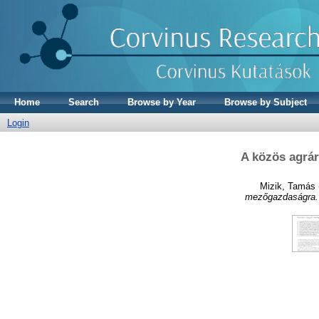
Home
Search
Browse by Year
Browse by Subject
Login
A közös agrár
Mizik, Tamás
mezőgazdaságra.