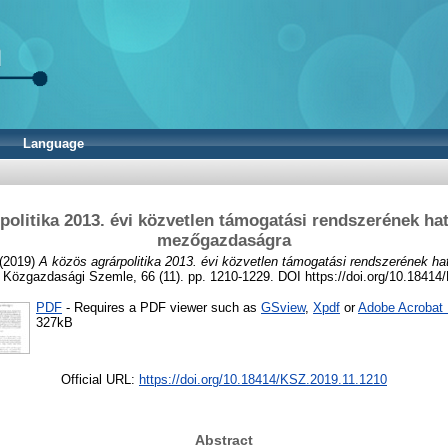
Language
politika 2013. évi közvetlen támogatási rendszerének ha
mezőgazdaságra
(2019)
A közös agrárpolitika 2013. évi közvetlen támogatási rendszerének ha
Közgazdasági Szemle, 66 (11). pp. 1210-1229. DOI https://doi.org/10.18414
PDF
- Requires a PDF viewer such as
GSview
,
Xpdf
or
Adobe Acrobat
327kB
Official URL:
https://doi.org/10.18414/KSZ.2019.11.1210
Abstract