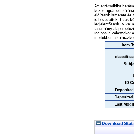
Az agrárpolitika hatá
közös agrárpolitikájá
előírások ismerete és 
is bevezettek. Ezek kö
legjelentősebb. Mivel 
tanulmány alaphipotézi
racionális válaszokat 
mértékben alkalmazkod
Item T
classifica
Subje
ID C
Deposited
Deposited
Last Modif
Download Stati