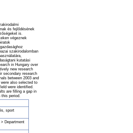
zakirodalmi
ának és fejlődésének
zőségeket is.
kkeken végeznek
iratok
rtgazdasághoz
 hazai szakirodalomban
használatára,
aságtani kutatási
search in Hungary over
atively new research
eir secondary research
urnals between 2003 and
 were also selected to
ield were identified.
s are filling a gap in
 this period.
s, sport
s > Department