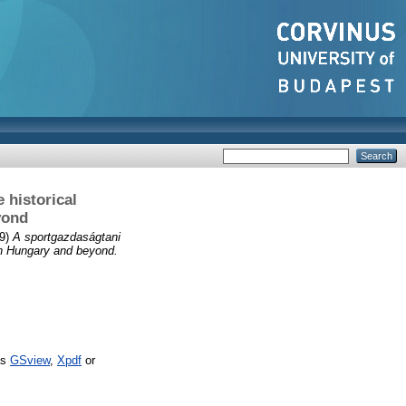
 historical
yond
9)
A sportgazdaságtani
in Hungary and beyond.
I
as
GSview
,
Xpdf
or