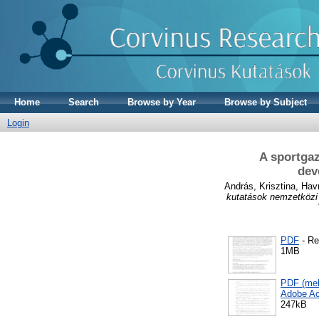
Home
Search
Browse by Year
Browse by Subject
Login
A sportgaz
dev
András, Krisztina
,
Havr
kutatások nemzetközi 
PDF
- Re
1MB
PDF (mell
Adobe Ac
247kB