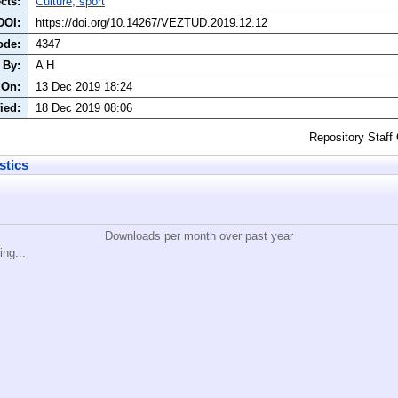
cts:
Culture, sport
DOI:
https://doi.org/10.14267/VEZTUD.2019.12.12
ode:
4347
 By:
A H
 On:
13 Dec 2019 18:24
ied:
18 Dec 2019 08:06
Repository Staff
stics
Downloads per month over past year
ing...