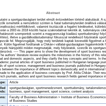
Abstract
tatni a sportgazdaságtani terület elmúlt évtizedekben történő alakulását. A s
zők ismertetik a nemzetközi szinten is fiatal tudományterület önállóvá válás
natkozású mérföldköveit, valamint tisztázzák a fogalmi kérdéseket, különbö
orán a 2003 és 2018 közötti hazai szakirodalmat tekintik át, tudományos ci
határozott szempontok szerint a magyarországi kiadású sporttudományi folyó
ésű, illetve a gazdálkodástudományi fókusszal rendelkező folyóiratok spo
gozzák fel. Megvizsgálják, hogy mely területek kaptak kevesebb figyelmet a
. Külön figyelmet fordítanak a Chikán-i vállalat-gazdaságtani fogalomkörök 
nyeik hiánypótló módon megmutatják, mely folyóiratok, szerzők és sportgazd
tározóvá. ----- This paper aims to show the development of sport business re
he authors’ literature review explains the milestones in the history of this rel
ional and domestic aspects, and they clarify the key concepts and terms. In th
demic journal articles of sport business published in Hungarian language jo
als of sport science, management and business journals published in Hungary
 between the importance of different topics domestically and in international f
ade to the application of business concepts by Prof. Attila Chikán. Their result
which journals, authors and sport business research fields gained importance in
ype:
Article
lled
sportgazdaságtan, sportmenedzsment, sporttudomány, tartalomelemzé
rds:
business, sport management, sport science, content analysis
ons:
Faculty of Business Administration > Institute of Business Economic
of Business Studies