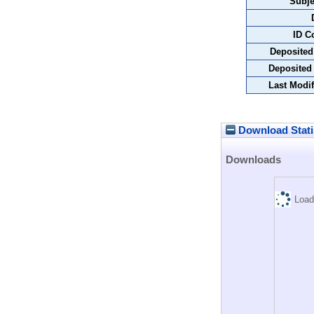
Subje
ID C
Deposited
Deposited
Last Modif
Download Stati
Downloads
Load