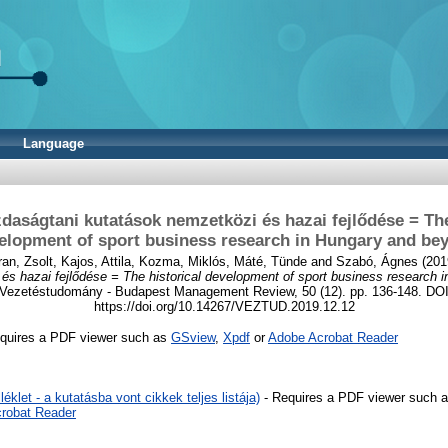
Language
daságtani kutatások nemzetközi és hazai fejlődése = The
elopment of sport business research in Hungary and be
an, Zsolt
,
Kajos, Attila
,
Kozma, Miklós
,
Máté, Tünde
and
Szabó, Ágnes
(201
és hazai fejlődése = The historical development of sport business research 
Vezetéstudomány - Budapest Management Review, 50 (12). pp. 136-148. DO
https://doi.org/10.14267/VEZTUD.2019.12.12
quires a PDF viewer such as
GSview
,
Xpdf
or
Adobe Acrobat Reader
éklet - a kutatásba vont cikkek teljes listája)
- Requires a PDF viewer such 
robat Reader