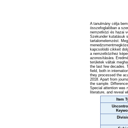
A tanulmány célja bemu
összefoglalóban a szer
nemzetközi és hazai vo
Szekunder kutatásuk s
tartalomelemzést. Meg
menedzsmentmegközelít
kapcsolódó cikkeit dol
a nemzetközihez képest
azonosítására. Eredmé
területek váltak megha
the last few decades. T
field, both in internat
they processed the aca
2018. Apart from journ
the sample. Differences
Special attention was m
literature, and reveal 
Item T
Uncontro
Keywo
Divisi