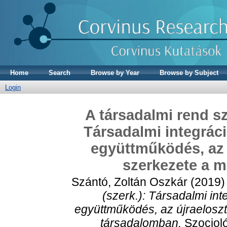
Home
Search
Browse by Year
Browse by Subject
Login
A társadalmi rend sz
Társadalmi integráci
együttműködés, az 
szerkezete a 
Szántó, Zoltán Oszkár
(2019
(szerk.): Társadalmi in
együttműködés, az újraelosz
társadalomban.
Szocioló