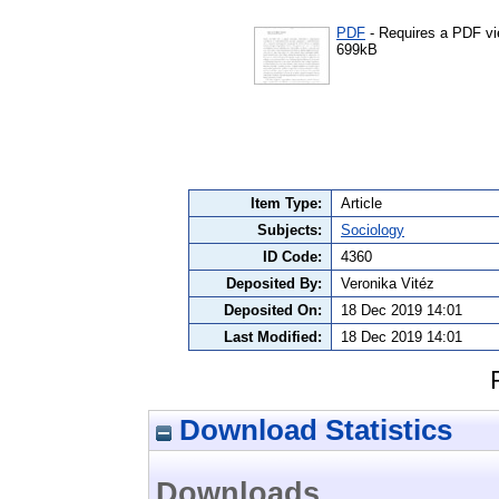
PDF
- Requires a PDF v
699kB
Item Type:
Article
Subjects:
Sociology
ID Code:
4360
Deposited By:
Veronika Vitéz
Deposited On:
18 Dec 2019 14:01
Last Modified:
18 Dec 2019 14:01
Download Statistics
Downloads