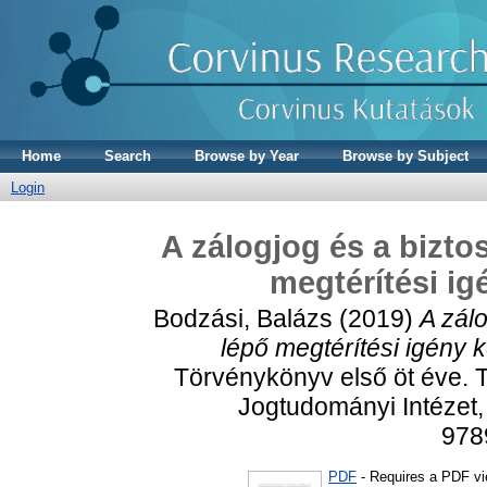
Home
Search
Browse by Year
Browse by Subject
Login
A zálogjog és a bizto
megtérítési ig
Bodzási, Balázs
(2019)
A zálo
lépő megtérítési igény k
Törvénykönyv első öt éve.
Jogtudományi Intézet,
978
PDF
- Requires a PDF v