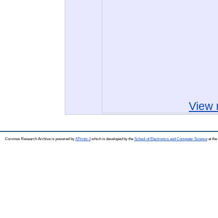
View 
Corvinus Research Archive is powered by
EPrints 3
which is developed by the
School of Electronics and Computer Science
at the