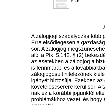
113kB
A zálogjogi szabályozás több po
Erre elsődlegesen a gazdasági
sor. A zálogjog megszűnéséhe
alól a Ptk. 5:142. § (2) bekezd
az esetekben a zálogjog a biz
is fennmarad és a továbbiakba
zálogjogosult hitelezőnek kielé
igényét biztosítja. Ezekben az 
követeléscserére kerül sor. A t
nak ez a korábbi jogunktól elt
problémákhoz vezet, és hogy 