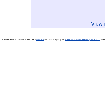
View 
Corvinus Research Archive is powered by
EPrints 3
which is developed by the
School of Electronics and Computer Science
at the