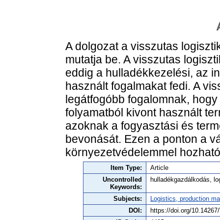
A dolgozat a visszutas logisztik
mutatja be. A visszutas logis
eddig a hulladékkezelési, az i
használt fogalmakat fedi. A vis
legátfogóbb fogalomnak, hogy 
folyamatból kivont használt t
azoknak a fogyasztási és term
bevonását. Ezen a ponton a vál
környezetvédelemmel hozható
Item Type:
Article
Uncontrolled
hulladékgazdálkodás, l
Keywords:
Subjects:
Logistics, production 
DOI:
https://doi.org/10.142