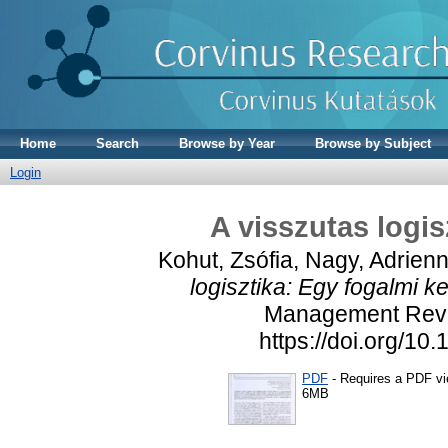
Home
Search
Browse by Year
Browse by Subject
Login
A visszutas logis
Kohut, Zsófia
,
Nagy, Adrien
logisztika: Egy fogalmi ke
Management Revie
https://doi.org/1
PDF
- Requires a PDF v
6MB