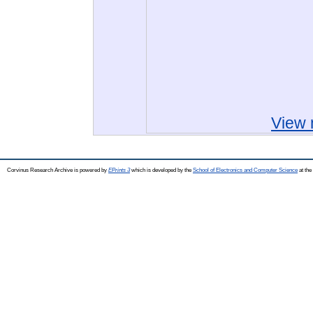
View 
Corvinus Research Archive is powered by
EPrints 3
which is developed by the
School of Electronics and Computer Science
at the