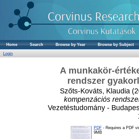
Home
Search
Browse by Year
Browse by Subject
Login
A munkakör-érték
rendszer gyakorl
Szőts-Kováts, Klaudia
(2
kompenzációs rendszer 
Vezetéstudomány - Budapest
PDF
- Requires a PDF v
9MB