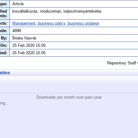
ype:
Article
lled
kisvállalkozás, módszertan, teljesítményértékelés
rds:
cts:
Management, business policy, business strategy
ode:
4898
 By:
Beáta Vasvár
 On:
25 Feb 2020 15:05
ied:
25 Feb 2020 15:05
Repository Staff
stics
Downloads per month over past year
ing...