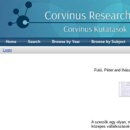
Home
Search
Browse by Year
Browse by Subject
Login
Futó, Péter
and
Ihász
A szerzők egy olyan, r
közepes vállalkozások