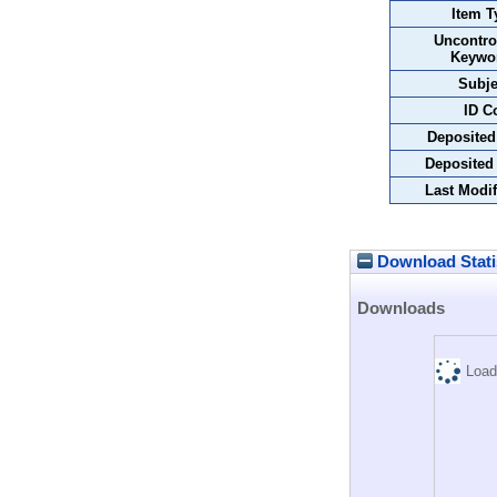
Item T
Uncontro
Keywo
Subje
ID C
Deposited
Deposited
Last Modif
Download Stati
Downloads
Load