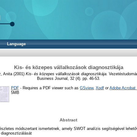
Language
Kis- és közepes vállalkozások diagnosztikája
, Anita
(2001)
Kis- és közepes vállalkozások diagnosztikája.
Vezetéstudomán
Business Journal, 32 (4). pp. 46-53.
PDF
- Requires a PDF viewer such as
GSview
,
Xpdf
or
Adobe Acrobat
5MB
Abstract
észletes módszertant ismertetnek, amely SWOT analízis segítségével lehetőv
 diagnosztizálását