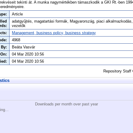
rekvéseit tekinti át. A munka nagymértékben támaszkodik a GKI Rt.-ben 1994
 eredményeire.
ype:
Article
lled
adatgyűjtés, magatartási formák, Magyarország, piaci alkalmazkodás, v
rds:
vezetők
cts:
Management, business policy, business strategy
ode:
4968
 By:
Beáta Vasvár
 On:
04 Mar 2020 10:56
ied:
04 Mar 2020 10:56
Repository Staff
stics
Downloads per month over past year
ing...