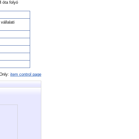
 óta folyó
állalati
 Only:
item control page