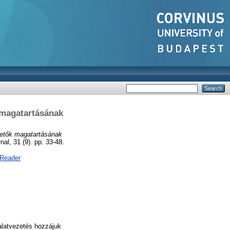
k magatartásának
ezetők magatartásának
l, 31 (9). pp. 33-48.
 Reader
lalatvezetés hozzájuk