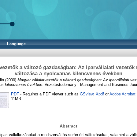
Language
vezetők a változó gazdaságban: Az iparvállalati vezető
változása a nyolcvanas-kilencvenes években
lin
(2000)
Magyar vállalatvezetők a változó gazdaságban: Az iparvállalati v
as-kilencvenes években.
Vezetéstudomány - Management and Business Journa
PDF
- Requires a PDF viewer such as
GSview
,
Xpdf
or
Adobe Acrobat
11MB
Abstract
pari vállalkozásokat a rendszerváltás során ért változásokat, valamint a vál