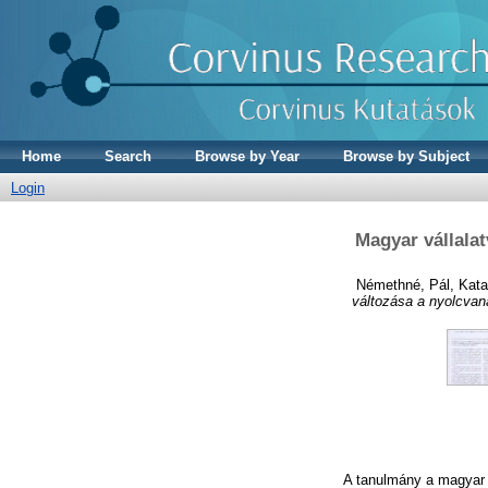
Home
Search
Browse by Year
Browse by Subject
Login
Magyar vállalat
Némethné, Pál, Kata
változása a nyolcvan
A tanulmány a magyar i