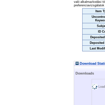
való alkalmazkodási tö
preferenciavizsgálatok
Item T
Uncontro
Keywo
Subje
ID C
Deposited
Deposited
Last Modif
Download Stati
Downloads
Load