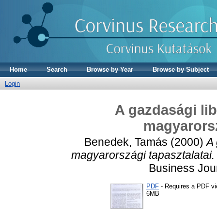
Home
Search
Browse by Year
Browse by Subject
Login
A gazdasági lib
magyarorsz
Benedek, Tamás
(2000)
A 
magyarországi tapasztalatai.
Business Jour
PDF
- Requires a PDF v
6MB