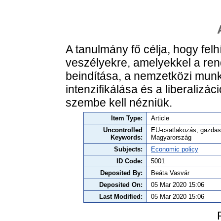
A tanulmány fő célja, hogy fel
veszélyekre, amelyekkel a re
beindítása, a nemzetközi mu
intenzifikálása és a liberalizá
szembe kell nézniük.
Item Type:
Article
Uncontrolled
EU-csatlakozás, gazdasá
Keywords:
Magyarország
Subjects:
Economic policy
ID Code:
5001
Deposited By:
Beáta Vasvár
Deposited On:
05 Mar 2020 15:06
Last Modified:
05 Mar 2020 15:06