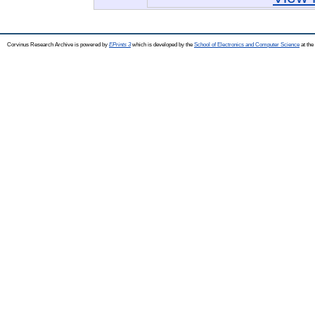
Corvinus Research Archive is powered by
EPrints 3
which is developed by the
School of Electronics and Computer Science
at the