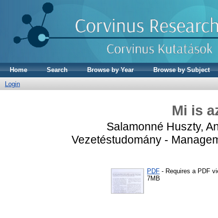
Home
Search
Browse by Year
Browse by Subject
Login
Mi is a
Salamonné Huszty, A
Vezetéstudomány - Managemen
PDF
- Requires a PDF v
7MB