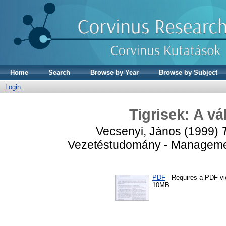
Home
Search
Browse by Year
Browse by Subject
Login
Tigrisek: A vá
Vecsenyi, János
(1999)
Vezetéstudomány - Management
PDF
- Requires a PDF v
10MB