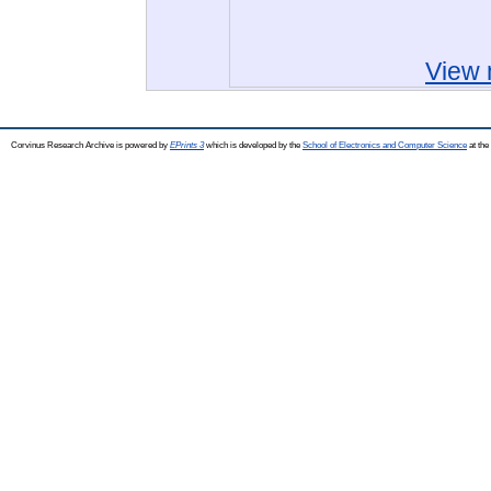
View 
Corvinus Research Archive is powered by
EPrints 3
which is developed by the
School of Electronics and Computer Science
at the