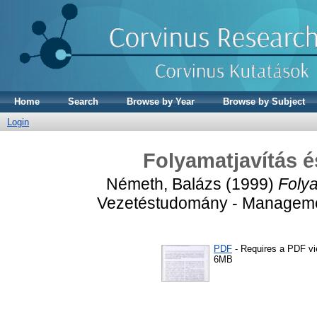
Home
Search
Browse by Year
Browse by Subject
Login
Folyamatjavítás 
Németh, Balázs
(1999)
Foly
Vezetéstudomány - Management
PDF
- Requires a PDF v
6MB