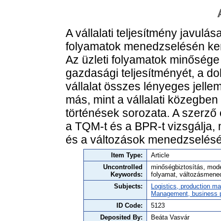
A vállalati teljesítmény javulás
folyamatok menedzselésén kere
Az üzleti folyamatok minősége 
gazdasági teljesítményét, a do
vállalat összes lényeges jelle
más, mint a vállalati közegben
történések sorozata. A szerző
a TQM-t és a BPR-t vizsgálja, m
és a változások menedzselésén
Item Type:
Article
Uncontrolled
minőségbiztosítás, mode
Keywords:
folyamat, változásmen
Subjects:
Logistics, production 
Management, business po
ID Code:
5123
Deposited By:
Beáta Vasvár