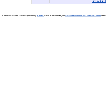
Corvinus Research Archive is powered by
EPrints 3
which is developed by the
School of Electronics and Computer Science
at the