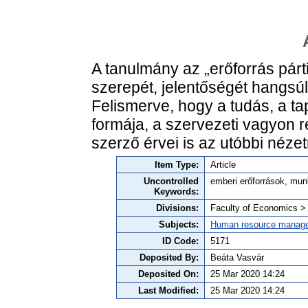
A tanulmány az „erőforrás pár
szerepét, jelentőségét hangsú
Felismerve, hogy a tudás, a ta
formája, a szervezeti vagyon ré
szerző érvei is az utóbbi néze
Item Type:
Article
Uncontrolled
emberi erőforrások, mu
Keywords:
Divisions:
Faculty of Economics 
Subjects:
Human resource manag
ID Code:
5171
Deposited By:
Beáta Vasvár
Deposited On:
25 Mar 2020 14:24
Last Modified:
25 Mar 2020 14:24