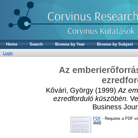
Home
Search
Browse by Year
Browse by Subject
Login
Az emberierőforrás
ezredfo
Kővári, György
(1999)
Az emb
ezredforduló küszöbén.
Ve
Business Journ
PDF
- Requires a PDF v
4MB