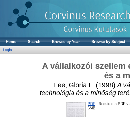
Home
Search
Browse by Year
Browse by Subject
Login
A vállalkozói szellem
és a m
Lee, Gloria L.
(1998)
A vá
technológia és a minőség teré
PDF
- Requires a PDF v
6MB