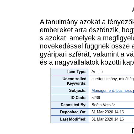
A tanulmány azokat a tényezők
embereket arra ösztönzik, hog
s azokat, amelyek a megfigyelé
növekedéssel függnek össze a 
gyáripari szférát, valamint a v
és a nagyvállalatok közötti ka
Item Type:
Article
Uncontrolled
esettanulmány, minőség, 
Keywords:
Subjects:
Management, business po
ID Code:
5236
Deposited By:
Beáta Vasvár
Deposited On:
31 Mar 2020 14:16
Last Modified:
31 Mar 2020 14:16