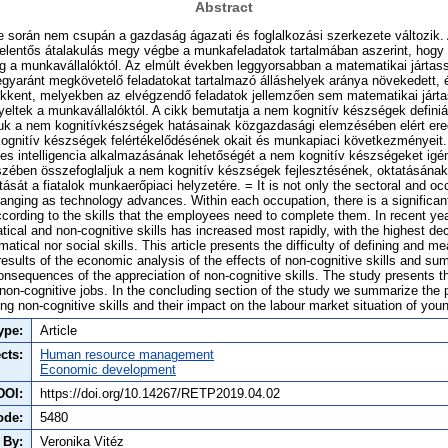
Abstract
se során nem csupán a gazdaság ágazati és foglalkozási szerkezete változik
 jelentős átalakulás megy végbe a munkafeladatok tartalmában aszerint, hogy
 a munkavállalóktól. Az elmúlt években leggyorsabban a matematikai jártas
gyaránt megkövetelő feladatokat tartalmazó álláshelyek aránya növekedett, 
ökkent, melyekben az elvégzendő feladatok jellemzően sem matematikai járta
eltek a munkavállalóktól. A cikk bemutatja a nem kognitív készségek defin
uk a nem kognitívkészségek hatásainak közgazdasági elemzésében elért er
kognitív készségek felértékelődésének okait és munkapiaci következményeit
es intelligencia alkalmazásának lehetőségét a nem kognitív készségeket ig
szében összefoglaljuk a nem kognitív készségek fejlesztésének, oktatásának
sát a fiatalok munkaerőpiaci helyzetére. = It is not only the sectoral and occ
nging as technology advances. Within each occupation, there is a significant 
cording to the skills that the employees need to complete them. In recent yea
ical and non-cognitive skills has increased most rapidly, with the highest decl
matical nor social skills. This article presents the difficulty of defining and m
 results of the economic analysis of the effects of non-cognitive skills and s
nsequences of the appreciation of non-cognitive skills. The study presents th
 in non-cognitive jobs. In the concluding section of the study we summarize the
g non-cognitive skills and their impact on the labour market situation of you
ype:
Article
cts:
Human resource management
Economic development
DOI:
https://doi.org/10.14267/RETP2019.04.02
ode:
5480
 By:
Veronika Vitéz