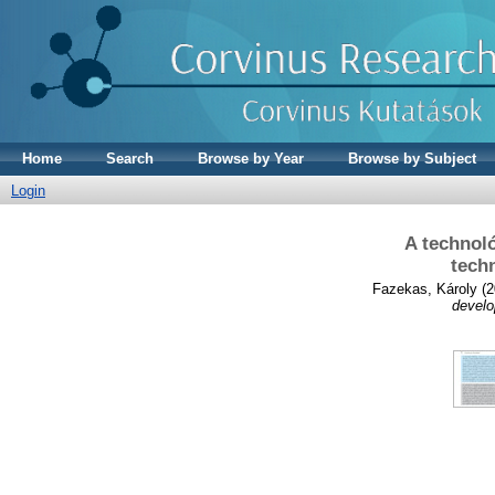
Home
Search
Browse by Year
Browse by Subject
Login
A technoló
tech
Fazekas, Károly
(2
develo