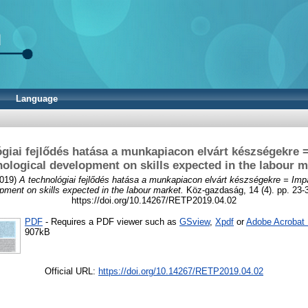
Language
giai fejlődés hatása a munkapiacon elvárt készségekre 
nological development on skills expected in the labour m
019)
A technológiai fejlődés hatása a munkapiacon elvárt készségekre = Impa
pment on skills expected in the labour market.
Köz-gazdaság, 14 (4). pp. 23-
https://doi.org/10.14267/RETP2019.04.02
PDF
- Requires a PDF viewer such as
GSview
,
Xpdf
or
Adobe Acrobat
907kB
Official URL:
https://doi.org/10.14267/RETP2019.04.02