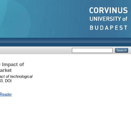
= Impact of
arket
ct of technological
33. DOI
 Reader