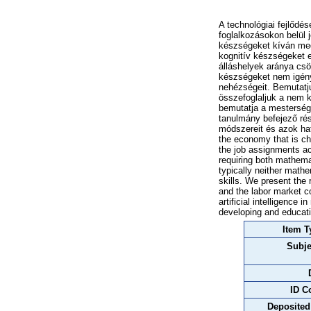
A technológiai fejlődé
foglalkozásokon belül
készségeket kíván meg
kognitív készségeket e
álláshelyek aránya cs
készségeket nem igény
nehézségeit. Bemutatj
összefoglaljuk a nem 
bemutatja a mesterség
tanulmány befejező ré
módszereit és azok hatá
the economy that is cha
the job assignments ac
requiring both mathemat
typically neither mathe
skills. We present the
and the labor market co
artificial intelligence
developing and educatin
Item T
Subje
ID C
Deposited