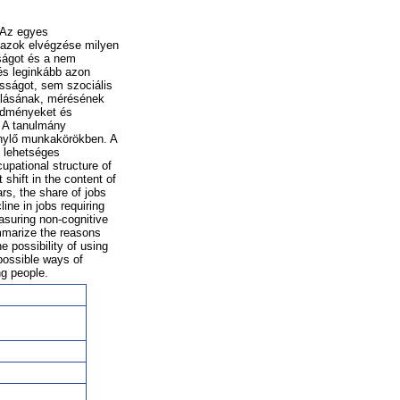
. Az egyes
 azok elvégzése milyen
ságot és a nem
és leginkább azon
sságot, sem szociális
iálásának, mérésének
edményeket és
. A tanulmány
énylő munkakörökben. A
 lehetséges
upational structure of
shift in the content of
rs, the share of jobs
ine in jobs requiring
easuring non-cognitive
ummarize the reasons
e possibility of using
 possible ways of
ng people.