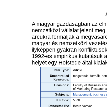
A magyar gazdaságban az elm
nemzetközi vállalat jelent meg.
arcukra formálják a megvásárol
magyar és nemzetközi vezetési
ilyképpen gyakran konfliktusok
1992-es empirikus kutatásuk 
helyét egy Hofstede által kialak
Item Type:
Article
Uncontrolled
magatartási formák, nem
Keywords:
Divisions:
Faculty of Business Adm
of Marketing Research 
Subjects:
Management, business po
ID Code:
5570
Deposited By:
Beáta Vasvár