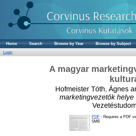
Home
Search
Browse by Year
Browse by Subject
Login
A magyar marketingv
kultur
Hofmeister Tóth, Ágnes
a
marketingvezetők helye a
Vezetéstudomá
PDF
- Requires a PDF v
5MB