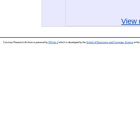
View 
Corvinus Research Archive is powered by
EPrints 3
which is developed by the
School of Electronics and Computer Science
at the