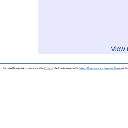
View 
Corvinus Research Archive is powered by
EPrints 3
which is developed by the
School of Electronics and Computer Science
at the