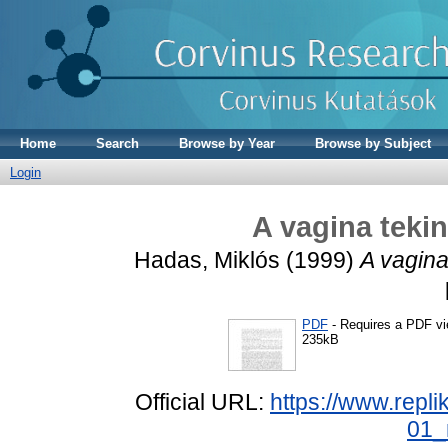
Home
Search
Browse by Year
Browse by Subject
Login
A vagina tekin
Hadas, Miklós
(1999)
A vagina
PDF
- Requires a PDF v
235kB
Official URL:
https://www.repli
01_