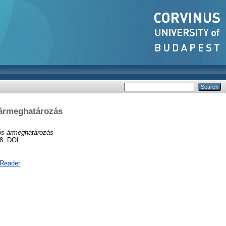
 ármeghatározás
iós ármeghatározás
8. DOI
 Reader