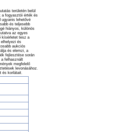
tatás területén belül
 a fogyasztói érték és
d ugyanis lehetővé
osabb és teljesebb
ggé hiányos, különös
mutatva az egyes
 kísérletet tesz a
 elhelyezi és
ontosabb aukciós
álja és elemzi, a
ék fejlesztése során
 a felhasznált
dmények megfelelő
eztetések levonásához.
és korlátait.