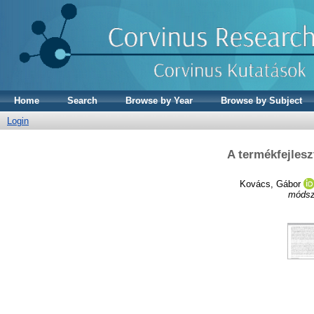
Home
Search
Browse by Year
Browse by Subject
Login
A termékfejles
Kovács, Gábor
módsz