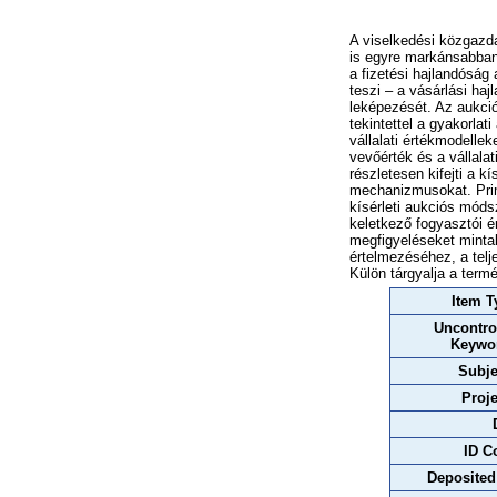
A viselkedési közgazda
is egyre markánsabban
a fizetési hajlandósá
teszi – a vásárlási ha
leképezését. Az aukci
tekintettel a gyakorla
vállalati értékmodellek
vevőérték és a vállala
részletesen kifejti a k
mechanizmusokat. Prime
kísérleti aukciós móds
keletkező fogyasztói ér
megfigyeléseket minta
értelmezéséhez, a telj
Külön tárgyalja a term
Item T
Uncontro
Keywo
Subje
Proje
ID C
Deposited