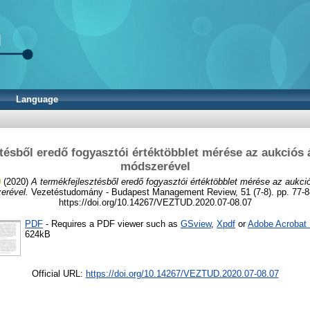
Language
ztésből eredő fogyasztói értéktöbblet mérése az aukciós
módszerével
(2020)
A termékfejlesztésből eredő fogyasztói értéktöbblet mérése az aukc
erével.
Vezetéstudomány - Budapest Management Review, 51 (7-8). pp. 77-8
https://doi.org/10.14267/VEZTUD.2020.07-08.07
PDF
- Requires a PDF viewer such as
GSview
,
Xpdf
or
Adobe Acrobat
624kB
Official URL:
https://doi.org/10.14267/VEZTUD.2020.07-08.07