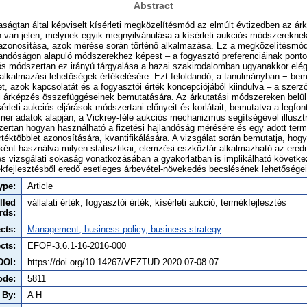
Abstract
ságtan által képviselt kísérleti megközelítésmód az elmúlt évtizedben az árku
 van jelen, melynek egyik megnyilvánulása a kísérleti aukciós módszereknek
g azonosítása, azok mérése során történő alkalmazása. Ez a megközelítésmó
jlandóságon alapuló módszerekhez képest – a fogyasztó preferenciáinak pont
ós módszertan ez irányú tárgyalása a hazai szakirodalomban ugyanakkor elé
ti alkalmazási lehetőségek értékelésére. Ezt feloldandó, a tanulmányban − be
et, azok kapcsolatát és a fogyasztói érték koncepciójából kiindulva – a szerző
ti árképzés összefüggéseinek bemutatására. Az árkutatási módszereken belül
ísérleti aukciós eljárások módszertani előnyeit és korlátait, bemutatva a legf
r adatok alapján, a Vickrey-féle aukciós mechanizmus segítségével illusztr
zertan hogyan használható a fizetési hajlandóság mérésére és egy adott term
téktöbblet azonosítására, kvantifikálására. A vizsgálat során bemutatja, hogy
ként használva milyen statisztikai, elemzési eszköztár alkalmazható az ere
es vizsgálati sokaság vonatkozásában a gyakorlatban is implikálható követk
ékfejlesztésből eredő esetleges árbevétel-növekedés becslésének lehetőségeit 
ype:
Article
lled
vállalati érték, fogyasztói érték, kísérleti aukció, termékfejlesztés
rds:
cts:
Management, business policy, business strategy
cts:
EFOP-3.6.1-16-2016-000
DOI:
https://doi.org/10.14267/VEZTUD.2020.07-08.07
ode:
5811
 By:
A H