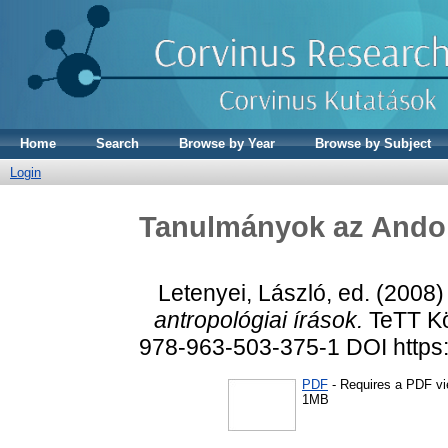
Home
Search
Browse by Year
Browse by Subject
Login
Tanulmányok az Andokr
Letenyei, László
, ed. (2008
antropológiai írások.
TeTT Kön
978-963-503-375-1 DOI https:
PDF
- Requires a PDF v
1MB