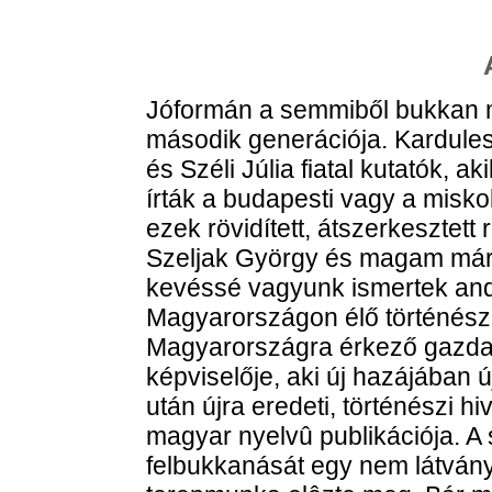
Jóformán a semmiből bukkan m
második generációja. Kardulesz
és Széli Júlia fiatal kutatók,
írták a budapesti vagy a miskol
ezek rövidített, átszerkesztett
Szeljak György és magam már
kevéssé vagyunk ismertek andi
Magyarországon élő történész
Magyarországra érkező gazdas
képviselője, aki új hazájában ú
után újra eredeti, történészi h
magyar nyelvû publikációja. A
felbukkanását egy nem látvány