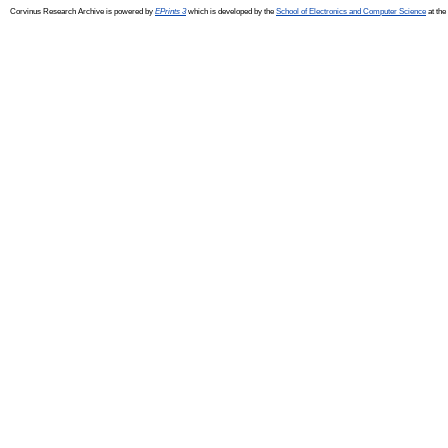
Corvinus Research Archive is powered by
EPrints 3
which is developed by the
School of Electronics and Computer Science
at the