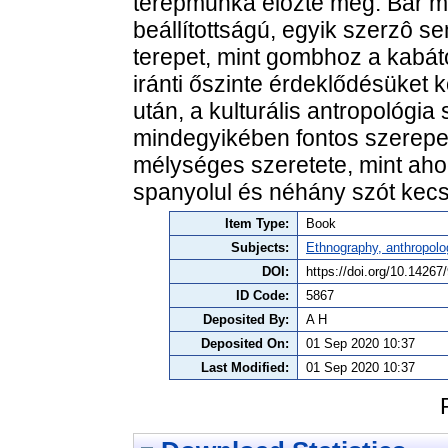
terepmunka elôzte meg. Bár min
beállítottságú, egyik szerzô s
terepet, mint gombhoz a kabát
iránti őszinte érdeklődésüket 
után, a kulturális antropológia
mindegyikében fontos szerepet
mélységes szeretete, mint ah
spanyolul és néhány szót kecsuá
Item Type:
Book
Subjects:
Ethnography, anthropolo
DOI:
https://doi.org/10.14267
ID Code:
5867
Deposited By:
A H
Deposited On:
01 Sep 2020 10:37
Last Modified:
01 Sep 2020 10:37