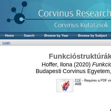
Home
Search
Browse by Year
Browse by Subject
Login
Funkcióstruktúrá
Hoffer, Ilona
(2020)
Funkci
Budapesti Corvinus Egyetem,
PDF
- Requires a PDF v
4MB