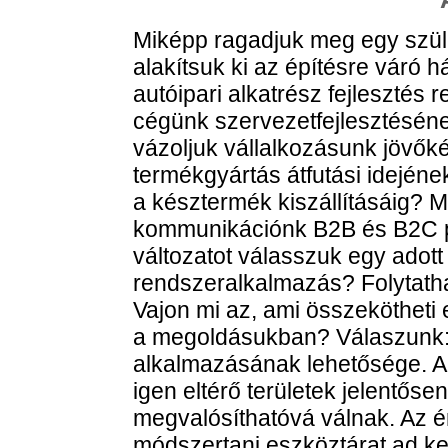
Miképp ragadjuk meg egy szül
alakítsuk ki az építésre váró
autóipari alkatrész fejlesztés 
cégünk szervezetfejlesztésén
vázoljuk vállalkozásunk jövő
termékgyártás átfutási idején
a késztermék kiszállításáig? M
kommunikációnk B2B és B2C p
változatot válasszuk egy adott 
rendszeralkalmazás? Folytatha
Vajon mi az, ami összekötheti 
a megoldásukban? Válaszunk: 
alkalmazásának lehetősége. A
igen eltérő területek jelentősen
megvalósíthatóvá válnak. Az é
módszertani eszköztárat ad ke