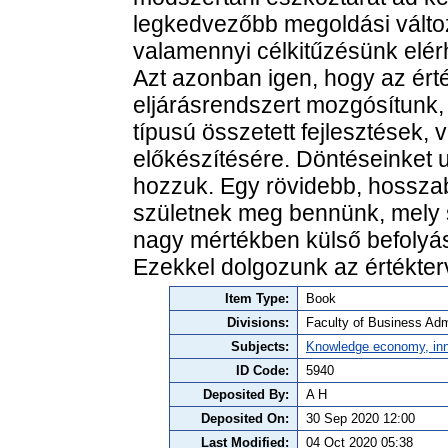
legkedvezőbb megoldási változa
valamennyi célkitűzésünk elér
Azt azonban igen, hogy az ért
eljárásrendszert mozgósítunk,
típusú összetett fejlesztések
előkészítésére. Döntéseinket 
hozzuk. Egy rövidebb, hossz
születnek meg bennünk, mely 
nagy mértékben külső befolyá
Ezekkel dolgozunk az értékterv
Item Type:
Book
Divisions:
Faculty of Business Admi
Subjects:
Knowledge economy, inn
ID Code:
5940
Deposited By:
A H
Deposited On:
30 Sep 2020 12:00
Last Modified:
04 Oct 2020 05:38