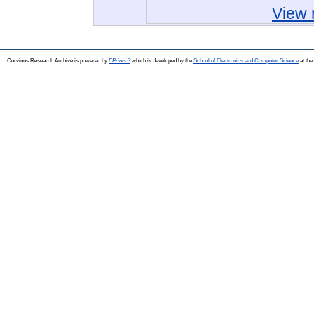
View 
Corvinus Research Archive is powered by
EPrints 3
which is developed by the
School of Electronics and Computer Science
at the