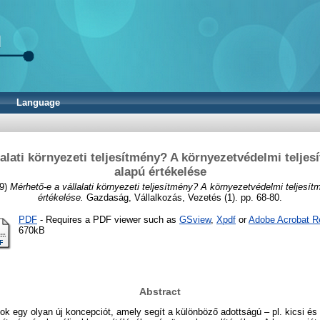
Language
alati környezeti teljesítmény? A környezetvédelmi teljes
alapú értékelése
9)
Mérhető-e a vállalati környezeti teljesítmény? A környezetvédelmi teljesítm
értékelése.
Gazdaság, Vállalkozás, Vezetés (1). pp. 68-80.
PDF
- Requires a PDF viewer such as
GSview
,
Xpdf
or
Adobe Acrobat R
670kB
Abstract
k egy olyan új koncepciót, amely segít a különböző adottságú – pl. kicsi és 