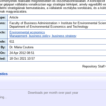
esítményének reálisabb megítélésében és összehasonlításában. A koncepciót 
r gépipari vállalatra vonatkozóan egy stratégiai térképet, amely egyedüllló 
elmi stratégiáinak bemutatására, a vállalatok osztályba sorolására, és a külö
ának magyarázatára.
ype:
Article
ons:
Faculty of Business Administration > Institute for Environmental Scie
Department of Environmental Economics and Technology
cts:
Environmental economics
Management, business policy, business strategy
ode:
611
 By:
Dr. Mária Csutora
 On:
24 Apr 2012 08:51
ied:
18 Oct 2021 10:57
Repository Staff
stics
Downloads per month over past year
ing...