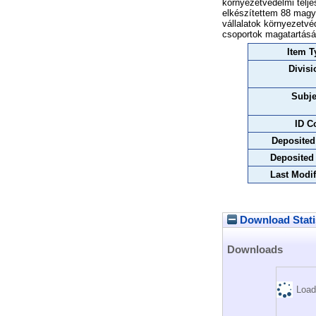
környezetvédelmi telj
elkészítettem 88 magya
vállalatok környezetvéd
csoportok magatartás
Item T
Divisi
Subje
ID C
Deposited
Deposited
Last Modif
Download Stati
Downloads
Load