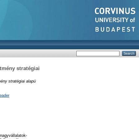
ítmény stratégiai
ény stratégiai alapú
eader
nagyvállalatok-