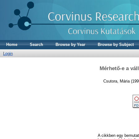
Home
Search
Browse by Year
Browse by Subject
Login
Mérhető-e a váll
Csutora, Mária
(199
A cikkben egy bemutato