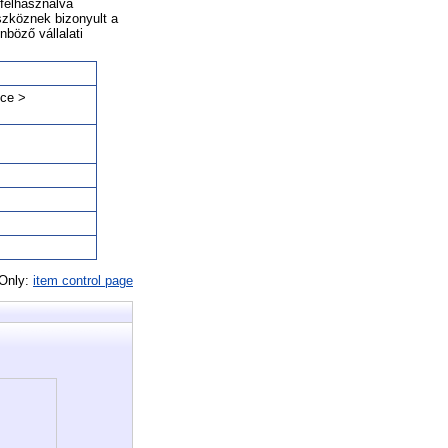
felhasználva
eszköznek bizonyult a
nböző vállalati
nce >
 Only:
item control page