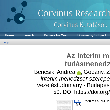
Home
Search
Browse by Year
Browse by Subject
Login
Az interim m
tudásmenedz
Bencsik, Andrea
,
Gódány, 
interim menedzser szerep
Vezetéstudomány - Budapest
59. DOI https://doi.o
PDF
- Requires a PDF v
1MB