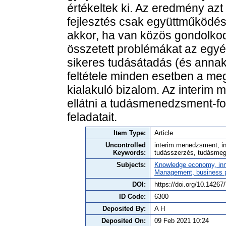
értékeltek ki. Az eredmény azt
fejlesztés csak együttműködés
akkor, ha van közös gondolkodá
összetett problémákat az egyé
sikeres tudásátadás (és anna
feltétele minden esetben a me
kialakuló bizalom. Az interim
ellátni a tudásmenedzsment-f
feladatait.
Item Type:
Article
Uncontrolled
interim menedzsment, in
Keywords:
tudásszerzés, tudásme
Subjects:
Knowledge economy, inn
Management, business po
DOI:
https://doi.org/10.142
ID Code:
6300
Deposited By:
A H
Deposited On:
09 Feb 2021 10:24