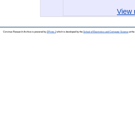
View 
Corvinus Research Archive is powered by
EPrints 3
which is developed by the
School of Electronics and Computer Science
at the