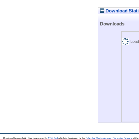
Download Stati
Downloads
Load
Corvinus Research Archive is powered by
EPrints 3
which is developed by the
School of Electronics and Computer Science
at the