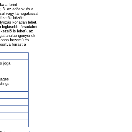
ka a forint–
a; 3. az adósok és a
ssal vagy támogatással
izetõk közötti
lyozás korlátlan lehet.
 a legkisebb társadalmi
kezelõ is lehet), az
ngatlanalap igényének
 azonos hozamú és
osítva forrást a
s joga,
tgages
atings