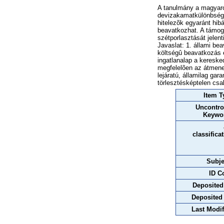
A tanulmány a magyarors
devizakamatkülönbség; 
hitelezõk egyaránt hib
beavatkozhat. A támoga
szétporlasztását jelent
Javaslat: 1. állami bea
költségû beavatkozás é
ingatlanalap a kereske
megfelelõen az átmenet
lejáratú, államilag gara
törlesztésképtelen csa
Item T
Uncontro
Keywo
classifica
Subje
ID C
Deposited
Deposited
Last Modif