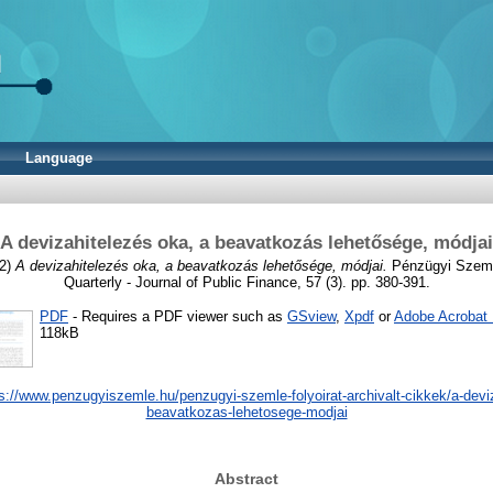
Language
A devizahitelezés oka, a beavatkozás lehetősége, módjai
2)
A devizahitelezés oka, a beavatkozás lehetősége, módjai.
Pénzügyi Szemle
Quarterly - Journal of Public Finance, 57 (3). pp. 380-391.
PDF
- Requires a PDF viewer such as
GSview
,
Xpdf
or
Adobe Acrobat
118kB
s://www.penzugyiszemle.hu/penzugyi-szemle-folyoirat-archivalt-cikkek/a-devi
beavatkozas-lehetosege-modjai
Abstract