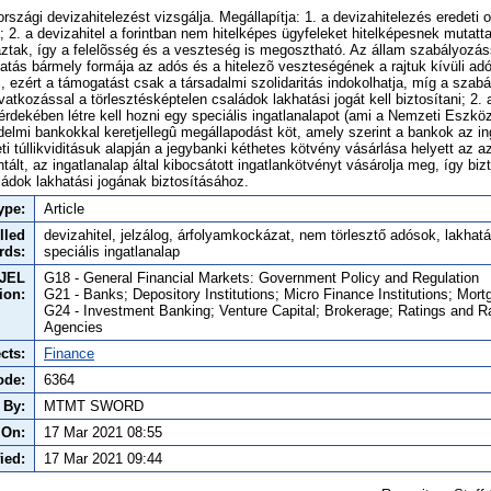
zági devizahitelezést vizsgálja. Megállapítja: 1. a devizahitelezés eredeti o
2. a devizahitel a forintban nem hitelképes ügyfeleket hitelképesnek mutatt
áztak, így a felelõsség és a veszteség is megosztható. Az állam szabályozá
tás bármely formája az adós és a hitelezõ veszteségének a rajtuk kívüli adóf
i, ezért a támogatást csak a társadalmi szolidaritás indokolhatja, míg a szabá
vatkozással a törlesztésképtelen családok lakhatási jogát kell biztosítani; 2.
rdekében létre kell hozni egy speciális ingatlanalapot (ami a Nemzeti Eszköz
delmi bankokkal keretjellegû megállapodást köt, amely szerint a bankok az i
i túllikviditásuk alapján a jegybanki kéthetes kötvény vásárlása helyett az
ntált, az ingatlanalap által kibocsátott ingatlankötvényt vásárolja meg, így bizt
ládok lakhatási jogának biztosításához.
ype:
Article
lled
devizahitel, jelzálog, árfolyamkockázat, nem törlesztő adósok, lakhatá
rds:
speciális ingatlanalap
JEL
G18 - General Financial Markets: Government Policy and Regulation
tion:
G21 - Banks; Depository Institutions; Micro Finance Institutions; Mor
G24 - Investment Banking; Venture Capital; Brokerage; Ratings and R
Agencies
cts:
Finance
ode:
6364
 By:
MTMT SWORD
 On:
17 Mar 2021 08:55
ied:
17 Mar 2021 09:44