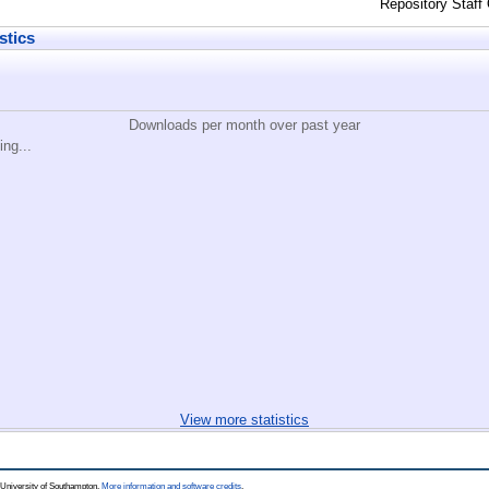
Repository Staff
stics
Downloads per month over past year
ing...
View more statistics
 University of Southampton.
More information and software credits
.