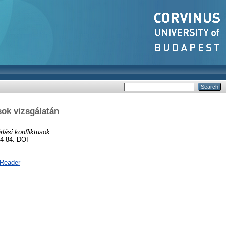
sok vizsgálatán
lási konfliktusok
4-84. DOI
 Reader