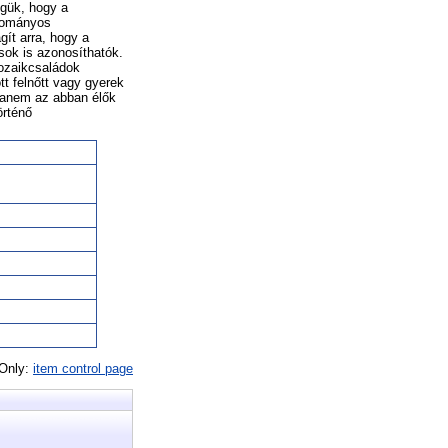
égük, hogy a
gyományos
gít arra, hogy a
sok is azonosíthatók.
mozaikcsaládok
t felnőtt vagy gyerek
hanem az abban élők
örténő
 Only:
item control page