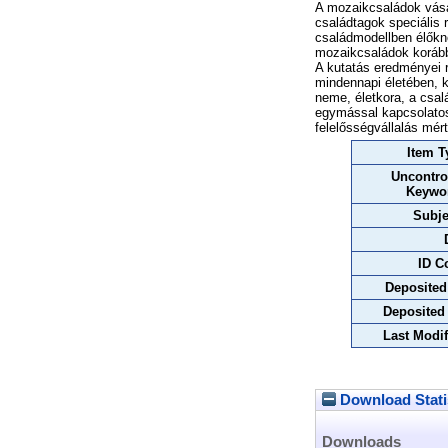
A mozaikcsaládok vásá
családtagok speciális 
családmodellben élőkne
mozaikcsaládok korábbi
A kutatás eredményei 
mindennapi életében, k
neme, életkora, a csa
egymással kapcsolatos
felelősségvállalás mér
Item T
Uncontro
Keywo
Subje
ID C
Deposited
Deposited
Last Modif
Download Stati
Downloads