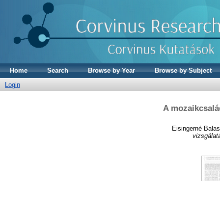
Home
Search
Browse by Year
Browse by Subject
Login
A mozaikcsalád
Eisingerné Balas
vizsgálat