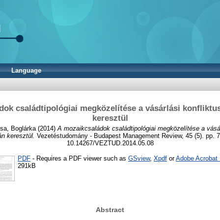
Language
ok családtipológiai megközelítése a vásárlási konfliktu
keresztül
sa, Boglárka
(2014)
A mozaikcsaládok családtipológiai megközelítése a vásár
án keresztül.
Vezetéstudomány - Budapest Management Review, 45 (5). pp. 7
10.14267/VEZTUD.2014.05.08
PDF
- Requires a PDF viewer such as
GSview
,
Xpdf
or
Adobe Acrobat
291kB
Abstract