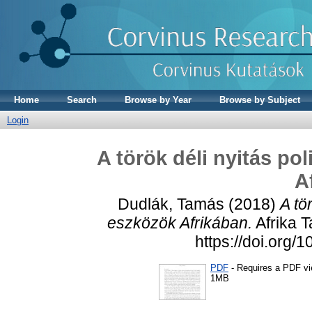
Home
Search
Browse by Year
Browse by Subject
Login
A török déli nyitás po
A
Dudlák, Tamás
(2018)
A tö
eszközök Afrikában.
Afrika T
https://doi.org/
PDF
- Requires a PDF v
1MB