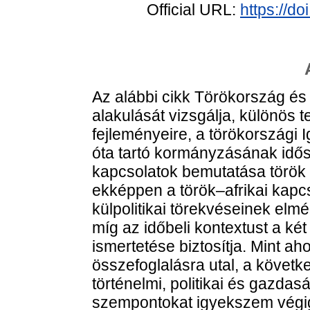
Official URL:
https://d
Az alábbi cikk Törökország és
alakulását vizsgálja, különös t
fejleményeire, a törökországi 
óta tartó kormányzásának idős
kapcsolatok bemutatása török n
ekképpen a török–afrikai kapc
külpolitikai törekvéseinek elmé
míg az időbeli kontextust a két 
ismertetése biztosítja. Mint ah
összefoglalásra utal, a követ
történelmi, politikai és gazdas
szempontokat igyekszem végig 