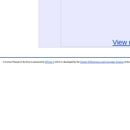
View 
Corvinus Research Archive is powered by
EPrints 3
which is developed by the
School of Electronics and Computer Science
at the