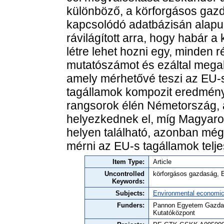
különböző, a körforgásos ga
kapcsolódó adatbázisán alapu
rávilágított arra, hogy habár
létre lehet hozni egy, minden re
mutatószámot és ezáltal mega
amely mérhetővé teszi az EU-s 
tagállamok kompozit eredményei 
rangsorok élén Németország, a
helyezkednek el, míg Magyaror
helyen található, azonban még 
mérni az EU-s tagállamok teljes
Item Type:
Article
Uncontrolled
körforgásos gazdaság, E
Keywords:
Subjects:
Environmental economi
Funders:
Pannon Egyetem Gazdas
Kutatóközpont