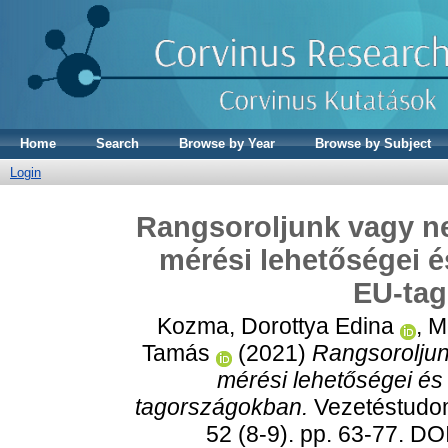
Home
Search
Browse by Year
Browse by Subject
Login
Rangsoroljunk vagy n
mérési lehetőségei é
EU-ta
Kozma, Dorottya Edina
,
M
Tamás
(2021)
Rangsorolju
mérési lehetőségei és
tagországokban.
Vezetéstudo
52 (8-9). pp. 63-77. 