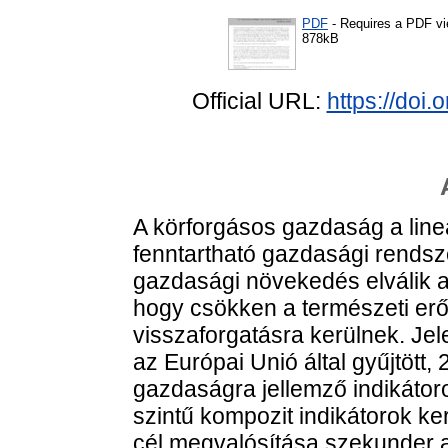
PDF
- Requires a PDF v
878kB
Official URL:
https://doi
A körforgásos gazdaság a line
fenntartható gazdasági rends
gazdasági növekedés elválik az 
hogy csökken a természeti erő
visszaforgatásra kerülnek. Jel
az Európai Unió által gyűjtöt
gazdaságra jellemző indikátoro
szintű kompozit indikátorok ke
cél megvalósítása szekunder 