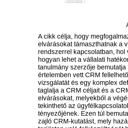
A cikk célja, hogy megfogalma
elvárásokat támaszthatnak a vá
rendszerrel kapcsolatban, hol v
hogyan lehet a vállalati haté
tanulmány szerzője bemutatja
értelemben vett CRM fellelhető
vizsgálatát és egy komplex de
taglalja a CRM céljait és a C
elvárásokat, melyekből a végén 
tekinthető az ügyfélkapcsolat
tényezőjének. Ezen túl bemuta
zajló CRM-kutatást, mely hazán