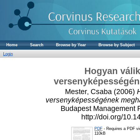
Home
Search
Browse by Year
Browse by Subject
Login
Hogyan válik
versenyképességén
Mester, Csaba
(2006)
versenyképességének megha
Budapest Management Re
http://doi.org/10
PDF
- Requires a PDF v
110kB