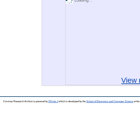
Loading...
View 
Corvinus Research Archive is powered by
EPrints 3
which is developed by the
School of Electronics and Computer Science
at the