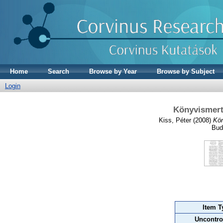
Home
Search
Browse by Year
Browse by Subject
Login
Könyvismert
Kiss, Péter
(2008)
Kön
Bud
Item T
Uncontro