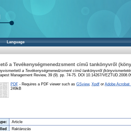
Language
ető a Tevékenységmenedzsment című tankönyvről (köny
yvismertető a Tevékenységmenedzsment című tankönyvről (könyvismerteté
apest Management Review, 39 (9). pp. 74-75. DOI 10.14267/VEZTUD.2008.0
PDF
- Requires a PDF viewer such as
GSview
,
Xpdf
or
Adobe Acrobat
249kB
ype:
Article
lled
Raktározás