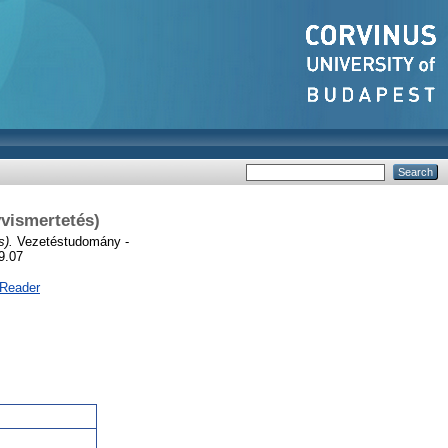
vismertetés)
s).
Vezetéstudomány -
9.07
 Reader