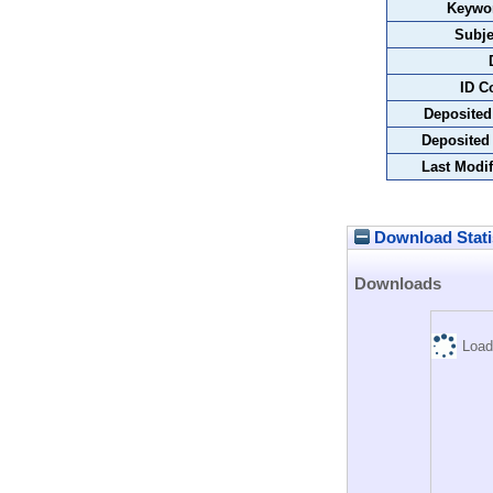
Keywo
Subje
ID C
Deposited
Deposited
Last Modif
Download Stati
Downloads
Load