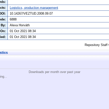
rds:
cts:
Logistics, production management
DOI:
10.14267/VEZTUD.2008.09.07
ode:
6888
 By:
Alexa Horváth
 On:
01 Oct 2021 08:34
ied:
01 Oct 2021 08:34
Repository Staff
stics
Downloads per month over past year
ing...