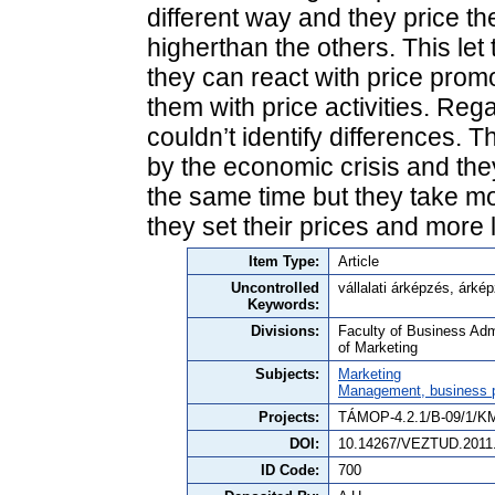
different way and they price the
higherthan the others. This l
they can react with price prom
them with price activities. Reg
couldn’t identify differences. 
by the economic crisis and th
the same time but they take mo
they set their prices and more 
Item Type:
Article
Uncontrolled
vállalati árképzés, árké
Keywords:
Divisions:
Faculty of Business Adm
of Marketing
Subjects:
Marketing
Management, business po
Projects:
TÁMOP-4.2.1/B-09/1/K
DOI:
10.14267/VEZTUD.2011
ID Code:
700