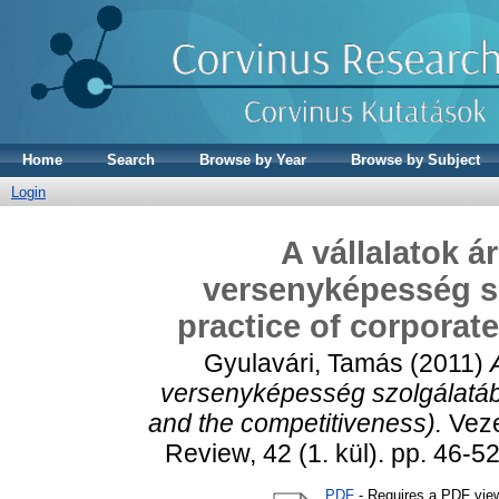
Home
Search
Browse by Year
Browse by Subject
Login
A vállalatok á
versenyképesség sz
practice of corporat
Gyulavári, Tamás
(2011)
versenyképesség szolgálatába
and the competitiveness).
Veze
Review, 42 (1. kül). pp. 46
PDF
- Requires a PDF vie