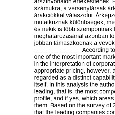
árszínvonalon értékesítenek.
számukra, a versenytársak ár
árakciókkal válaszolni. Árkép
mutatkoznak különbségek, mert
és nekik is több szempontnak k
meghatározásánál azonban töb
jobban támaszkodnak a vevőkrő
______________ According to th
one of the most important marke
in the interpretation of corpor
appropriate pricing, however,
regarded as a distinct capabilit
itself. In this analysis the auth
leading, that is, the most comp
profile, and if yes, which area
them. Based on the survey of 
that the leading companies consi