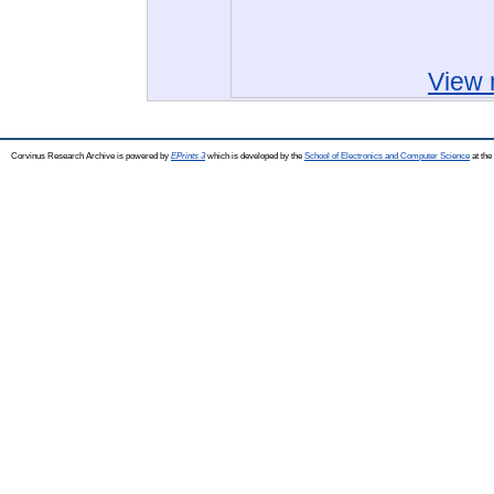
View 
Corvinus Research Archive is powered by
EPrints 3
which is developed by the
School of Electronics and Computer Science
at the