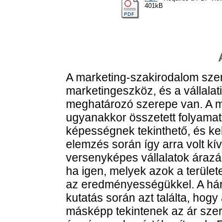
401kB
A marketing-szakirodalom szer
marketingeszköz, és a vállala
meghatározó szerepe van. A me
ugyanakkor összetett folyama
képességnek tekinthető, és kel
elemzés során így arra volt kí
versenyképes vállalatok árazás
ha igen, melyek azok a terüle
az eredményességükkel. A háro
kutatás során azt találta, hogy
másképp tekintenek az ár sze