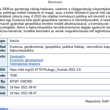
Abstract
 2008-as gazdasági válság hatásaira, valamint a világgazdaság súlypontjána
tás politikája mellett kötelezte el magát, azaz a keleti feltörekvő piacok felé i
zifikálását célozta meg. A 2010 óta stabilan kormányzó politikai erő részéről 
vben egy Eurázsia köré épülő geopolitikai narratíva is kikristályosodott. A ta
lmazott gyakorlati geopolitikai érvelési modell alkalmazásával, a kormányzati
zefoglalói, illetve a fejlesztéspolitika tervdokumentumai alapján igyekszik b
ázsia-narratívát, továbbá bemutatni az annak megvalósítására tett legfontos
t.
ype:
Article
lled
Eurázsia, geoökonómia, geopolitika, politikai földrajz, nemzetközi kap
rds:
fejlesztéspolitika
cts:
Geography
Economic development
International relations
DOI:
https://doi.org/10.47707/Kulugyi_Szemle.2021.3.6
ode:
7038
 By:
MTMT SWORD
 On:
19 Nov 2021 09:47
ied:
19 Nov 2021 09:47
Repository Staff
stics