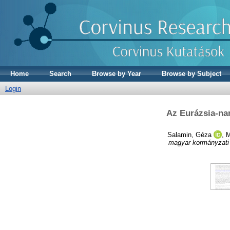
Home
Search
Browse by Year
Browse by Subject
Login
Az Eurázsia-na
Salamin, Géza
,
M
magyar kormányzati 