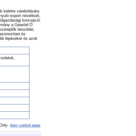
k keletre vándorlására
rányuló export növelését,
a külgazdasági koncepció
nulmány a Gearóid Ó
 szereplők beszédei,
eazonosítani és
abb lépéseket és azok
csolatok,
 Only:
item control page