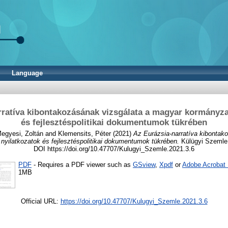
Language
rratíva kibontakozásának vizsgálata a magyar kormányzat
és fejlesztéspolitikai dokumentumok tükrében
egyesi, Zoltán
and
Klemensits, Péter
(2021)
Az Eurázsia-narratíva kibontak
nyilatkozatok és fejlesztéspolitikai dokumentumok tükrében.
Külügyi Szemle, 
DOI https://doi.org/10.47707/Kulugyi_Szemle.2021.3.6
PDF
- Requires a PDF viewer such as
GSview
,
Xpdf
or
Adobe Acrobat
1MB
Official URL:
https://doi.org/10.47707/Kulugyi_Szemle.2021.3.6