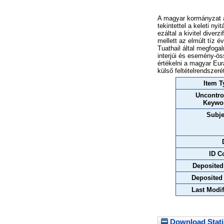
A magyar kormányzat a
tekintettel a keleti nyi
ezáltal a kivitel diver
mellett az elmúlt tíz é
Tuathail által megfoga
interjúi és esemény-öss
értékelni a magyar Eur
külső feltételrendszeré
Item T
Uncontro
Keywo
Subje
ID C
Deposited
Deposited
Last Modif
Download Stati