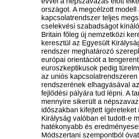
évvel a népszavazás előtt elkép
országot. A megcélzott modell 
kapcsolatrendszer teljes megsz
cselekvési szabadságot kínáló 
Britain főleg új nemzetközi 
keresztül az Egyesült Királysá
rendszer meghatározó szereplőj
európai orientációt a tengerent
euroszkeptikusok pedig türelm
az uniós kapcsolatrendszeren 
rendszerének elhagyásával az
fejlődési pályára tud lépni. A 
mennyire sikerült a népszavazás
időszakban kifejtett ígéreteket
Királyság valóban el tudott-e 
hatékonyabb és eredményesebb
Módszertani szempontból óvato