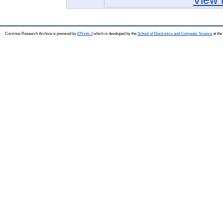
View 
Corvinus Research Archive is powered by
EPrints 3
which is developed by the
School of Electronics and Computer Science
at the