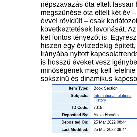
népszavazás óta eltelt lassan 
megszűnése óta eltelt két év 
évvel rövidült – csak korlátoz
következtetések levonását. Az
két fontos tényezőt is. Egyrés
hiszen egy évtizedekig épített
irányába nyitott kapcsolatrend
is hosszú éveket vesz igénybe
minőségének meg kell felelnie 
sokszínű és dinamikus kapcso
Item Type:
Book Section
Subjects:
International relations
History
ID Code:
7315
Deposited By:
Alexa Horváth
Deposited On:
25 Mar 2022 08:44
Last Modified:
25 Mar 2022 08:44