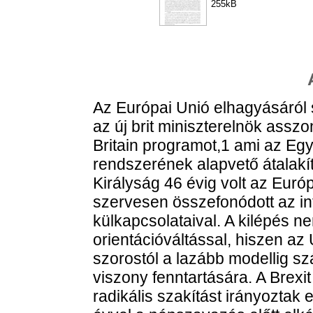
255kB
Az Európai Unió elhagyásáról
az új brit miniszterelnök assz
Britain programot,1 ami az Egy
rendszerének alapvető átalakít
Királyság 46 évig volt az Euró
szervesen összefonódott az in
külkapcsolataival. A kilépés nem
orientációváltással, hiszen a
szorostól a lazább modellig s
viszony fenntartására. A Brexi
radikális szakítást irányoztak 