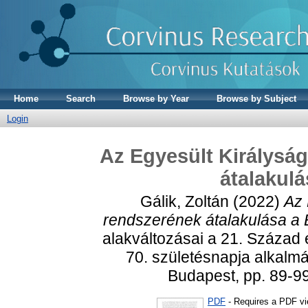
Home
Search
Browse by Year
Browse by Subject
Login
Az Egyesült Királyság
átalakulá
Gálik, Zoltán
(2022)
Az 
rendszerének átalakulása a B
alakváltozásai a 21. Század 
70. születésnapja alkalm
Budapest, pp. 89-9
PDF
- Requires a PDF v