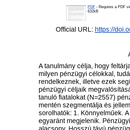
PDF
- Requires a PDF v
632kB
Official URL:
https://doi
A tanulmány célja, hogy feltárj
milyen pénzügyi célokkal, tudás
rendelkeznek, illetve ezek segít
pénzügyi céljaik megvalósítá
tanuló fiatalokat (N=2557) pénz
mentén szegmentálja és jelle
sorolhatók: 1. Könnyelműek. 
egyaránt megjelenik. Pénzügy
alacsony. Hosszú távú pénzügy