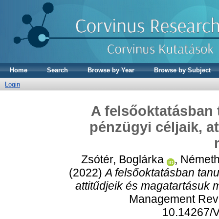
Home
Search
Browse by Year
Browse by Subject
Login
A felsőoktatásban 
pénzügyi céljaik, a
Zsótér, Boglárka
,
Németh
(2022)
A felsőoktatásban tanul
attitűdjeik és magatartásuk 
Management Revie
10.14267/