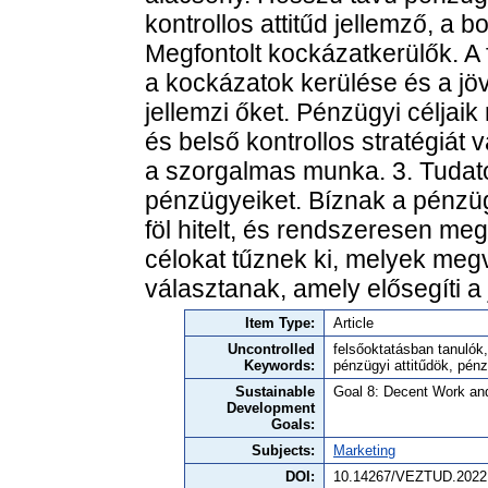
kontrollos attitűd jellemző, a bo
Megfontolt kockázatkerülők. A
a kockázatok kerülése és a jöv
jellemzi őket. Pénzügyi céljaik
és belső kontrollos stratégiát
a szorgalmas munka. 3. Tudato
pénzügyeiket. Bíznak a pénzu
föl hitelt, és rendszeresen meg
célokat tűznek ki, melyek megval
választanak, amely elősegíti a
Item Type:
Article
Uncontrolled
felsőoktatásban tanulók, 
Keywords:
pénzügyi attitűdök, pén
Sustainable
Goal 8: Decent Work a
Development
Goals:
Subjects:
Marketing
DOI:
10.14267/VEZTUD.2022