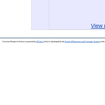
View 
Corvinus Research Archive is powered by
EPrints 3
which is developed by the
School of Electronics and Computer Science
at the