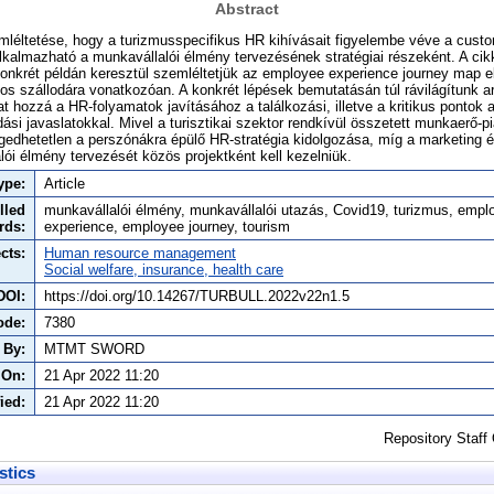
Abstract
mléltetése, hogy a turizmusspecifikus HR kihívásait figyelembe véve a cust
kalmazható a munkavállalói élmény tervezésének stratégiai részeként. A ci
onkrét példán keresztül szemléltetjük az employee experience journey map e
gos szállodára vonatkozóan. A konkrét lépések bemutatásán túl rávilágítunk ar
t hozzá a HR-folyamatok javításához a találkozási, illetve a kritikus pontok
ási javaslatokkal. Mivel a turisztikai szektor rendkívül összetett munkaerő-p
ngedhetetlen a perszónákra épülő HR-stratégia kidolgozása, míg a marketing 
ói élmény tervezését közös projektként kell kezelniük.
ype:
Article
lled
munkavállalói élmény, munkavállalói utazás, Covid19, turizmus, empl
rds:
experience, employee journey, tourism
cts:
Human resource management
Social welfare, insurance, health care
DOI:
https://doi.org/10.14267/TURBULL.2022v22n1.5
ode:
7380
 By:
MTMT SWORD
 On:
21 Apr 2022 11:20
ied:
21 Apr 2022 11:20
Repository Staff
stics