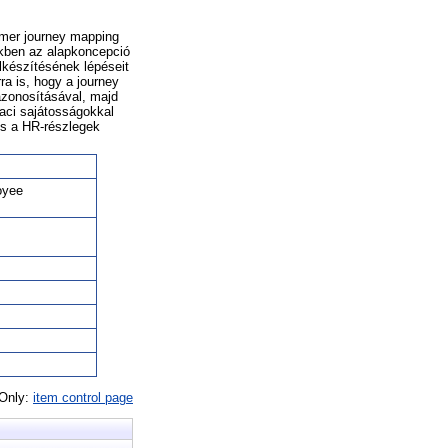
omer journey mapping
kkben az alapkoncepció
lkészítésének lépéseit
ra is, hogy a journey
 azonosításával, majd
iaci sajátosságokkal
és a HR-részlegek
oyee
 Only:
item control page