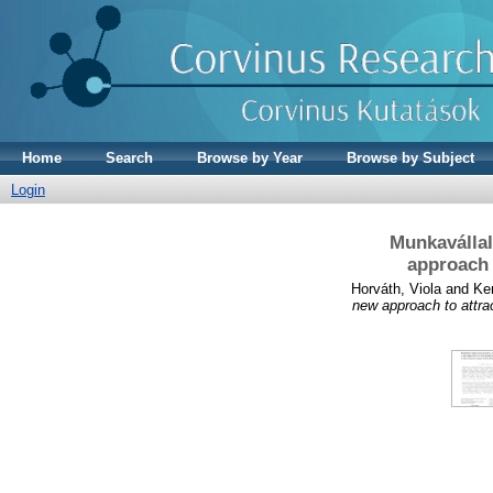
Home
Search
Browse by Year
Browse by Subject
Login
Munkavállal
approach 
Horváth, Viola
and
Ken
new approach to attrac