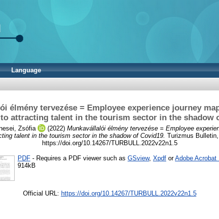
Language
ói élmény tervezése = Employee experience journey ma
to attracting talent in the tourism sector in the shadow 
esei, Zsófia
(2022)
Munkavállalói élmény tervezése = Employee experien
ting talent in the tourism sector in the shadow of Covid19.
Turizmus Bulletin,
https://doi.org/10.14267/TURBULL.2022v22n1.5
PDF
- Requires a PDF viewer such as
GSview
,
Xpdf
or
Adobe Acrobat
914kB
Official URL:
https://doi.org/10.14267/TURBULL.2022v22n1.5