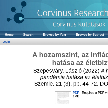
Home
Search
Browse by Year
Browse by Subject
Login
A hozamszint, az inflá
hatása az életbiz
Szepesváry, László
(2022)
A 
pandémia hatása az életbizto
Szemle, 21 (3). pp. 44-72. DO
PDF
- Requires a PDF v
1MB