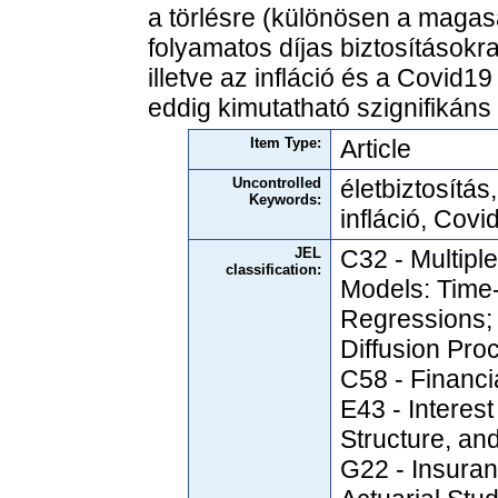
a törlésre (különösen a magasa
folyamatos díjas biztosításokr
illetve az infláció és a Covid1
eddig kimutatható szignifikáns 
Item Type:
Article
Uncontrolled
életbiztosítás
Keywords:
infláció, Cov
JEL
C32 - Multipl
classification:
Models: Time
Regressions;
Diffusion Pro
C58 - Financi
E43 - Interes
Structure, and
G22 - Insura