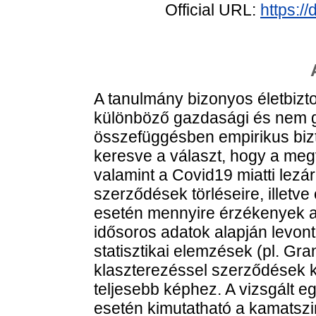
Official URL:
https:/
A tanulmány bizonyos életbizt
különböző gazdasági és nem 
összefüggésben empirikus bizt
keresve a választ, hogy a megv
valamint a Covid19 miatti lezá
szerződések törléseire, illetve
esetén mennyire érzékenyek a
idősoros adatok alapján levont
statisztikai elemzések (pl. Gr
klaszterezéssel szerződések kl
teljesebb képhez. A vizsgált e
esetén kimutatható a kamatsz