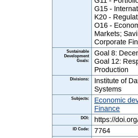
G11 - Portfol
G15 - Interna
K20 - Regula
O16 - Econom
Markets; Savi
Corporate Fi
Sustainable
Goal 8: Dece
Development
Goal 12: Res
Goals:
Production
Divisions:
Institute of D
Systems
Subjects:
Economic de
Finance
DOI:
https://doi.
ID Code:
7764