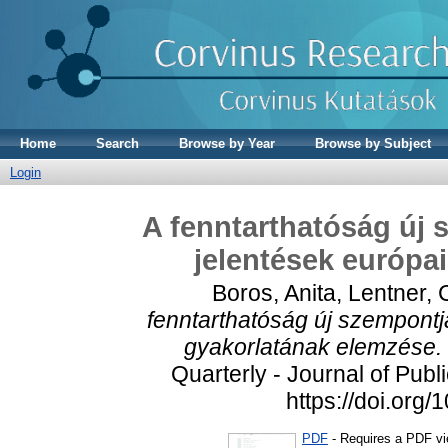
Home
Search
Browse by Year
Browse by Subject
Login
A fenntarthatóság új 
jelentések európa
Boros, Anita
,
Lentner,
fenntarthatóság új szempontj
gyakorlatának elemzése.
Quarterly - Journal of Publ
https://doi.or
PDF
- Requires a PDF v