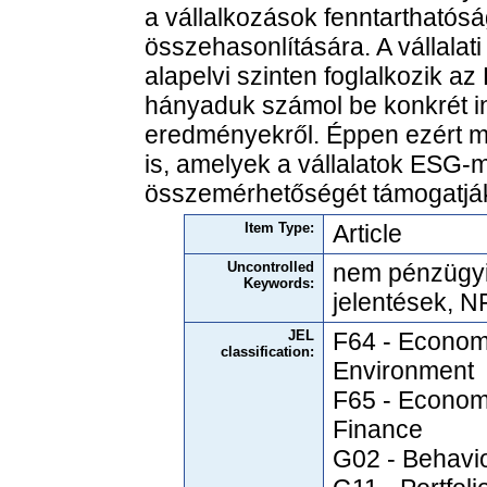
a vállalkozások fenntarthatós
összehasonlítására. A vállalati
alapelvi szinten foglalkozik a
hányaduk számol be konkrét in
eredményekről. Éppen ezért m
is, amelyek a vállalatok ESG-m
összemérhetőségét támogatjá
Item Type:
Article
Uncontrolled
nem pénzügyi 
Keywords:
jelentések, 
JEL
F64 - Economi
classification:
Environment
F65 - Economi
Finance
G02 - Behavio