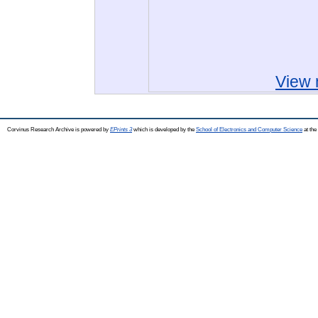
View 
Corvinus Research Archive is powered by
EPrints 3
which is developed by the
School of Electronics and Computer Science
at the