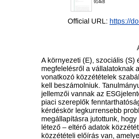
914kB
Official URL:
https://
A környezeti (E), szociális (S
megfelelésről a vállalatoknak
vonatkozó közzétételek szabál
kell beszámolniuk. Tanulmányu
jellemzői vannak az ESGjelent
piaci szereplők fenntarthatós
kérdéskör legkurrensebb probl
megállapításra jutottunk, ho
létező – eltérő adatok közzétét
közzétételi előírás van, amel