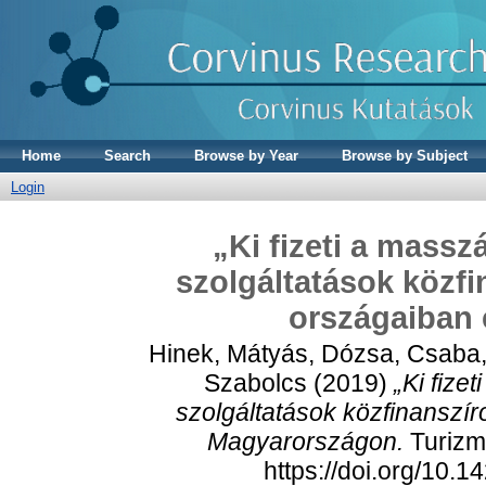
Home
Search
Browse by Year
Browse by Subject
Login
„Ki fizeti a mass
szolgáltatások közf
országaiban
Hinek, Mátyás
,
Dózsa, Csaba
Szabolcs
(2019)
„Ki fize
szolgáltatások közfinanszí
Magyarországon.
Turizmu
https://doi.org/10