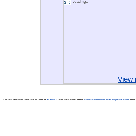
Loading...
View 
Corvinus Research Archive is powered by
EPrints 3
which is developed by the
School of Electronics and Computer Science
at the