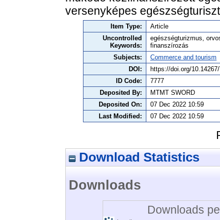
versenyképes egészségturisztik
Item Type:
Article
Uncontrolled
egészségturizmus, orvos
Keywords:
finanszírozás
Subjects:
Commerce and tourism
DOI:
https://doi.org/10.142
ID Code:
7777
Deposited By:
MTMT SWORD
Deposited On:
07 Dec 2022 10:59
Last Modified:
07 Dec 2022 10:59
Download Statistics
Downloads
Downloads per