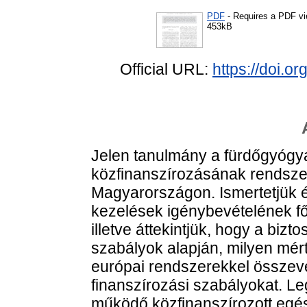
PDF
- Requires a PDF v
453kB
Official URL:
https://doi.
Jelen tanulmány a fürdőgyógyá
közfinanszírozásának rendszer
Magyarországon. Ismertetjük é
kezelések igénybevételének f
illetve áttekintjük, hogy a bizt
szabályok alapján, milyen mér
európai rendszerekkel összeve
finanszírozási szabályokat. Le
működő közfinanszírozott egés