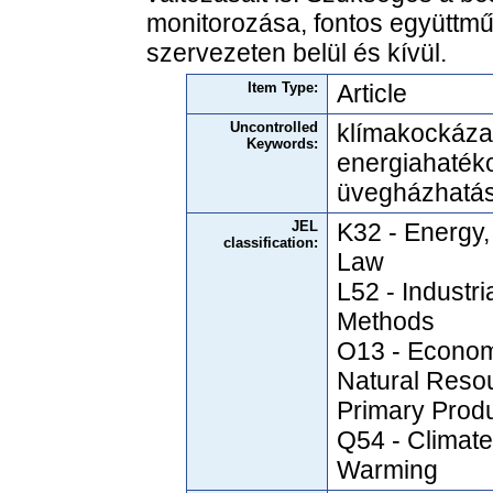
monitorozása, fontos együttműk
szervezeten belül és kívül.
Item Type:
Article
Uncontrolled
klímakockázat,
Keywords:
energiahaték
üvegházhatá
JEL
K32 - Energy,
classification:
Law
L52 - Industri
Methods
O13 - Econom
Natural Reso
Primary Prod
Q54 - Climate
Warming