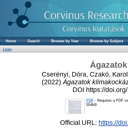
Home
Search
Browse by Year
Browse by Subject
Login
Ágazatok
Cserényi, Dóra
,
Czakó, Karol
(2022)
Ágazatok klímakockáz
DOI https://doi.o
PDF
- Requires a PDF v
554kB
Official URL:
https://d