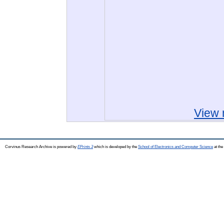
View 
Corvinus Research Archive is powered by
EPrints 3
which is developed by the
School of Electronics and Computer Science
at the