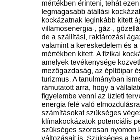
mértékben érinteni, tehát eze
legmagasabb átállási kockázat
kockázatnak leginkább kitett á
villamosenergia-, gáz-, gőzell
de a szállítási, raktározási á
valamint a kereskedelem és a 
mértékben kitett. A fizikai koc
amelyek tevékenysége közvetlen
mezőgazdaság, az építőipar és
turizmus. A tanulmányban ismer
rámutatott arra, hogy a vállal
figyelembe venni az üzleti ter
energia felé való elmozdulásra
számításokat szükséges végez
klímakockázatok potenciális pé
szükséges szorosan nyomon kö
változásait is. Szükséges a be