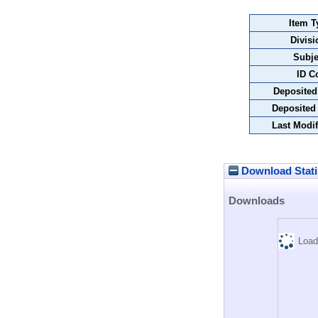
Item T
Divisi
Subje
ID C
Deposited
Deposited
Last Modif
Download Stati
Downloads
Load