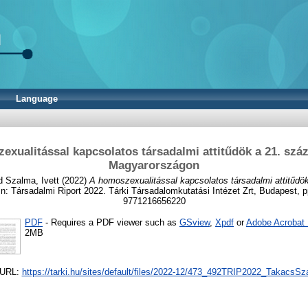
Language
exualitással kapcsolatos társadalmi attitűdök a 21. száz
Magyarországon
d
Szalma, Ivett
(2022)
A homoszexualitással kapcsolatos társadalmi attitűdök
n: Társadalmi Riport 2022. Tárki Társadalomkutatási Intézet Zrt, Budapest, 
9771216656220
PDF
- Requires a PDF viewer such as
GSview
,
Xpdf
or
Adobe Acrobat
2MB
l URL:
https://tarki.hu/sites/default/files/2022-12/473_492TRIP2022_TakacsSz