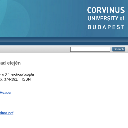
ad elején
 a 21. század elején
pp. 374-391. . ISBN
 Reader
alma.pdf