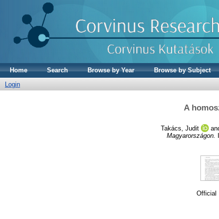
Home
Search
Browse by Year
Browse by Subject
Login
A homosz
Takács, Judit
an
Magyarországon.
I
Officia