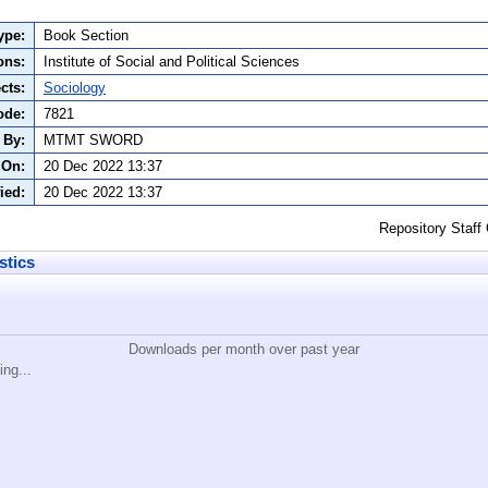
ype:
Book Section
ons:
Institute of Social and Political Sciences
cts:
Sociology
ode:
7821
 By:
MTMT SWORD
 On:
20 Dec 2022 13:37
ied:
20 Dec 2022 13:37
Repository Staff
stics
Downloads per month over past year
ing...