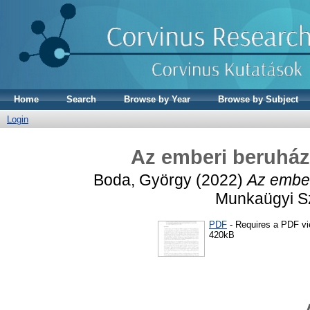
Home
Search
Browse by Year
Browse by Subject
Login
Az emberi beruház
Boda, György
(2022)
Az ember
Munkaügyi Sze
PDF
- Requires a PDF v
420kB