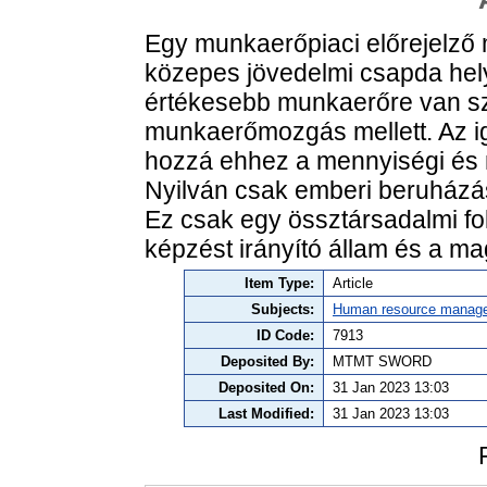
Egy munkaerőpiaci előrejelző m
közepes jövedelmi csapda hely
értékesebb munkaerőre van sz
munkaerőmozgás mellett. Az ig
hozzá ehhez a mennyiségi és m
Nyilván csak emberi beruházás
Ez csak egy össztársadalmi f
képzést irányító állam és a m
Item Type:
Article
Subjects:
Human resource manag
ID Code:
7913
Deposited By:
MTMT SWORD
Deposited On:
31 Jan 2023 13:03
Last Modified:
31 Jan 2023 13:03